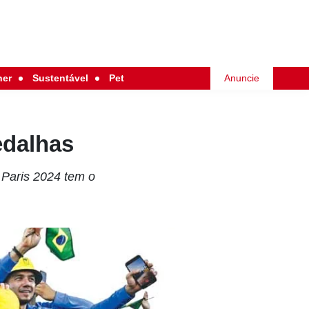
her
Sustentável
Pet
Anuncie
edalhas
 Paris 2024 tem o