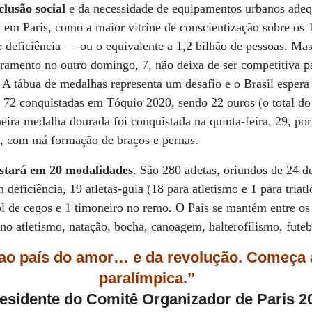
clusão social
e da necessidade de equipamentos urbanos adeq
, em Paris, como a maior vitrine de conscientização sobre os
deficiência — ou o equivalente a 1,2 bilhão de pessoas. Mas 
rramento no outro domingo, 7, não deixa de ser competitiva pa
. A tábua de medalhas representa um desafio e o Brasil espera
s 72 conquistadas em Tóquio 2020, sendo 22 ouros (o total d
ira medalha dourada foi conquistada na quinta-feira, 29, po
2, com má formação de braços e pernas.
estará em 20 modalidades
. São 280 atletas, oriundos de 24 d
deficiência, 19 atletas-guia (18 para atletismo e 1 para triatl
ol de cegos e 1 timoneiro no remo. O País se mantém entre os 
no atletismo, natação, bocha, canoagem, halterofilismo, futeb
ao país do amor… e da revolução. Começa 
paralímpica.”
esidente do Comitê Organizador de Paris 20