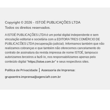
Copyright © 2026 - ISTOÉ PUBLICAÇÕES LTDA
Todos os direitos reservados.
A ISTOÉ PUBLICAÇÕES LTDA é um portal digital independente e sem
vinculação editorial e societária com a EDITORA TRES COMÉRCIO DE
PUBLICACÕES LTDA (recuperação judicial). Informamos também que não
realizamos cobranças e que também não oferecemos cancelamento do
contrato de assinatura da revista impressa de nome ISTOÉ, tampouco
autorizamos terceiros a fazê-lo, nos responsabilizamos apenas pelo
https://istoe.com.br
conteúdo digital “
” e seus respectivos sites.
|
Política de Privacidade
Assessoria de Imprensa:
grupoentre.imprensa@agenciafr.com.br