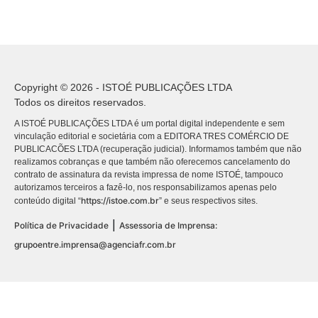
Copyright © 2026 - ISTOÉ PUBLICAÇÕES LTDA
Todos os direitos reservados.
A ISTOÉ PUBLICAÇÕES LTDA é um portal digital independente e sem
vinculação editorial e societária com a EDITORA TRES COMÉRCIO DE
PUBLICACÕES LTDA (recuperação judicial). Informamos também que não
realizamos cobranças e que também não oferecemos cancelamento do
contrato de assinatura da revista impressa de nome ISTOÉ, tampouco
autorizamos terceiros a fazê-lo, nos responsabilizamos apenas pelo
https://istoe.com.br
conteúdo digital “
” e seus respectivos sites.
|
Política de Privacidade
Assessoria de Imprensa:
grupoentre.imprensa@agenciafr.com.br