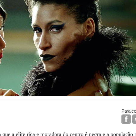
Para co
ue a elite rica e moradora do centro é negra e a população p