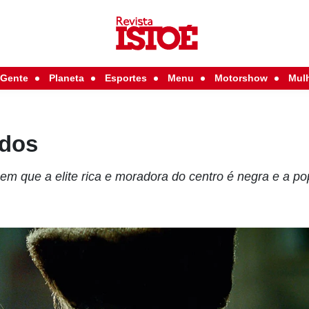
Gente
Planeta
Esportes
Menu
Motorshow
Mul
ados
m que a elite rica e moradora do centro é negra e a p