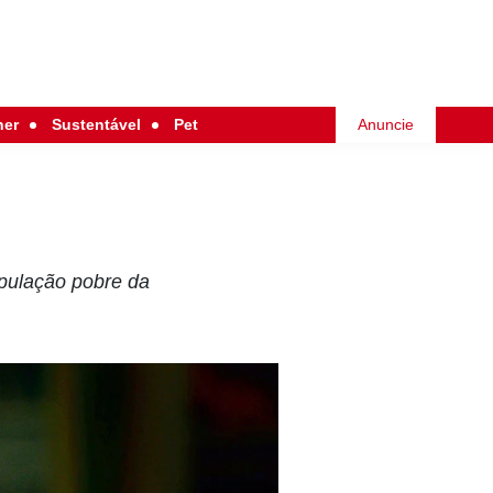
her
Sustentável
Pet
Anuncie
opulação pobre da