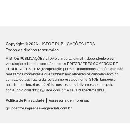
Copyright © 2026 - ISTOÉ PUBLICAÇÕES LTDA
Todos os direitos reservados.
A ISTOÉ PUBLICAÇÕES LTDA é um portal digital independente e sem
vinculação editorial e societária com a EDITORA TRES COMÉRCIO DE
PUBLICACÕES LTDA (recuperação judicial). Informamos também que não
realizamos cobranças e que também não oferecemos cancelamento do
contrato de assinatura da revista impressa de nome ISTOÉ, tampouco
autorizamos terceiros a fazê-lo, nos responsabilizamos apenas pelo
https://istoe.com.br
conteúdo digital “
” e seus respectivos sites.
|
Política de Privacidade
Assessoria de Imprensa:
grupoentre.imprensa@agenciafr.com.br