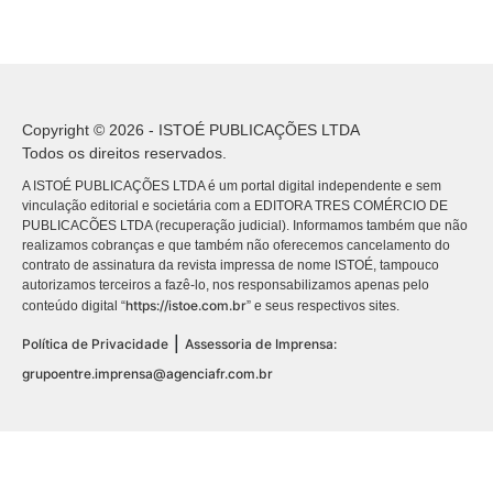
Copyright © 2026 - ISTOÉ PUBLICAÇÕES LTDA
Todos os direitos reservados.
A ISTOÉ PUBLICAÇÕES LTDA é um portal digital independente e sem
vinculação editorial e societária com a EDITORA TRES COMÉRCIO DE
PUBLICACÕES LTDA (recuperação judicial). Informamos também que não
realizamos cobranças e que também não oferecemos cancelamento do
contrato de assinatura da revista impressa de nome ISTOÉ, tampouco
autorizamos terceiros a fazê-lo, nos responsabilizamos apenas pelo
https://istoe.com.br
conteúdo digital “
” e seus respectivos sites.
|
Política de Privacidade
Assessoria de Imprensa:
grupoentre.imprensa@agenciafr.com.br