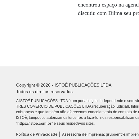
encontrou espaço na agenda 
discutiu com Dilma seu pr
Copyright © 2026 - ISTOÉ PUBLICAÇÕES LTDA
Todos os direitos reservados.
A ISTOÉ PUBLICAÇÕES LTDA é um portal digital independente e sem vin
TRES COMÉRCIO DE PUBLICACÕES LTDA (recuperação judicial). Info
cobranças e que também não oferecemos cancelamento do contrato de a
ISTOÉ, tampouco autorizamos terceiros a fazê-lo, nos responsabilizamos
https://istoe.com.br
“
” e seus respectivos sites.
|
Política de Privacidade
Assessoria de Imprensa: grupoentre.impre