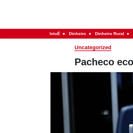
IstoÉ
Dinheiro
Dinheiro Rural
Uncategorized
Pacheco ecoa