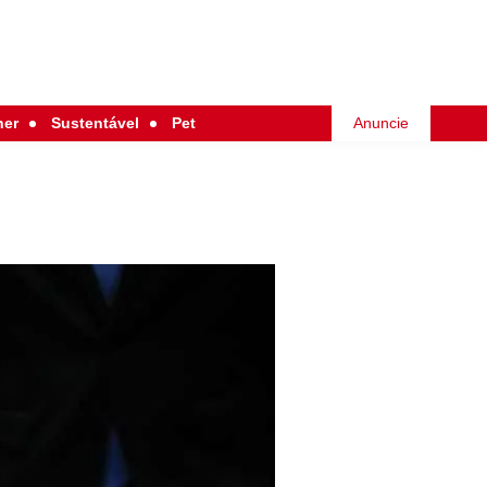
her
Sustentável
Pet
Anuncie