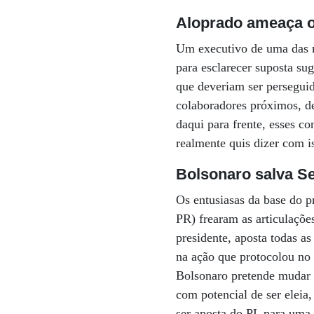
Aloprado ameaça o
Um executivo de uma das m
para esclarecer suposta sug
que deveriam ser persegui
colaboradores próximos, de
daqui para frente, esses c
realmente quis dizer com i
Bolsonaro salva S
Os entusiasas da base do 
PR) frearam as articulaçõe
presidente, aposta todas as
na ação que protocolou no 
Bolsonaro pretende mudar s
com potencial de ser eleia
ser aposta do PL para uma 