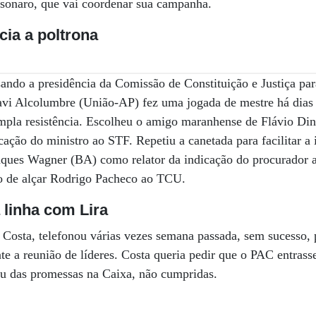
lsonaro, que vai coordenar sua campanha.
ia a poltrona
usando a presidência da Comissão de Constituição e Justiça pa
i Alcolumbre (União-AP) fez uma jogada de mestre há dias 
mpla resistência. Escolheu o amigo maranhense de Flávio D
cação do ministro ao STF. Repetiu a canetada para facilitar a
Jaques Wagner (BA) como relator da indicação do procurador
no de alçar Rodrigo Pacheco ao TCU.
 linha com Lira
 Costa, telefonou várias vezes semana passada, sem sucesso, 
te a reunião de líderes. Costa queria pedir que o PAC entrass
ou das promessas na Caixa, não cumpridas.