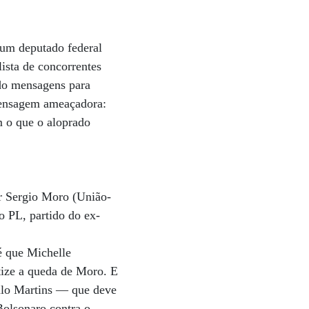
 um deputado federal
lista de concorrentes
ndo mensagens para
 mensagem ameaçadora:
m o que o aloprado
or Sergio Moro (União-
o PL, partido do ex-
é que Michelle
tize a queda de Moro. E
Paulo Martins — que deve
Bolsonaro contra o