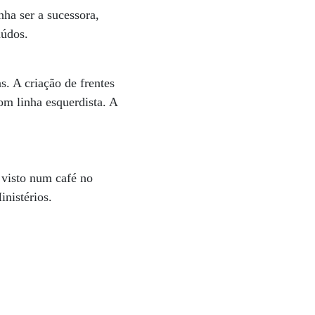
nha ser a sucessora,
aúdos.
. A criação de frentes
om linha esquerdista. A
i visto num café no
nistérios.