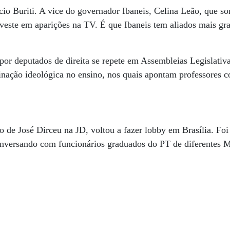
io Buriti. A vice do governador Ibaneis, Celina Leão, que so
investe em aparições na TV. É que Ibaneis tem aliados mais gr
r deputados de direita se repete em Assembleias Legislativas
inação ideológica no ensino, nos quais apontam professores c
u
io de José Dirceu na JD, voltou a fazer lobby em Brasília. Fo
nversando com funcionários graduados do PT de diferentes Mi