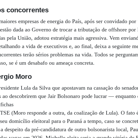
s concorrentes
aiores empresas de energia do País, após ser convidado por
estão dada ao Governo de trocar a tributação de offshore por 
das pela União, adotou estratégia mais agressiva. Vem envia
talhando a vida de executivos e, ao final, deixa a seguinte
oncorrentes terão sérios problemas na vida. Todos se pergunta
sso, se é um desabafo ou ameaça concreta.
ergio Moro
presidente Lula da Silva que apostavam na cassação do senad
s ao descobrirem que Jair Bolsonaro pode lucrar — enquanto 
 fichas
TSE (Moro responde a outra, da coalização de Lula). O fato 
eu domicílio eleitoral para o Paraná a tempo, caso se concre
, a despeito da pré-candidatura de outro bolsonarista local, 
das vagas em 2026. Michelle eleita seria a grande vitória de 