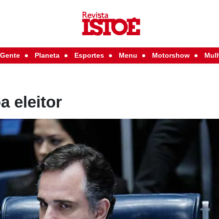
Gente
Planeta
Esportes
Menu
Motorshow
Mul
 eleitor