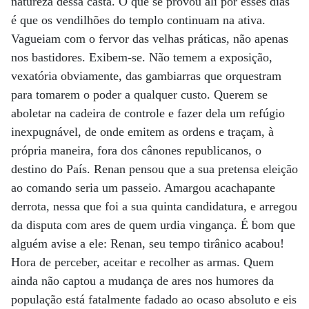
natureza dessa casta. O que se provou ali por esses dias
é que os vendilhões do templo continuam na ativa.
Vagueiam com o fervor das velhas práticas, não apenas
nos bastidores. Exibem-se. Não temem a exposição,
vexatória obviamente, das gambiarras que orquestram
para tomarem o poder a qualquer custo. Querem se
aboletar na cadeira de controle e fazer dela um refúgio
inexpugnável, de onde emitem as ordens e traçam, à
própria maneira, fora dos cânones republicanos, o
destino do País. Renan pensou que a sua pretensa eleição
ao comando seria um passeio. Amargou acachapante
derrota, nessa que foi a sua quinta candidatura, e arregou
da disputa com ares de quem urdia vingança. É bom que
alguém avise a ele: Renan, seu tempo tirânico acabou!
Hora de perceber, aceitar e recolher as armas. Quem
ainda não captou a mudança de ares nos humores da
população está fatalmente fadado ao ocaso absoluto e eis