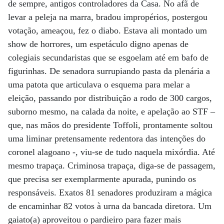
de sempre, antigos controladores da Casa. No afã de
levar a peleja na marra, bradou impropérios, postergou
votação, ameaçou, fez o diabo. Estava ali montado um
show de horrores, um espetáculo digno apenas de
colegiais secundaristas que se esgoelam até em bafo de
figurinhas. De senadora surrupiando pasta da plenária a
uma patota que articulava o esquema para melar a
eleição, passando por distribuição a rodo de 300 cargos,
suborno mesmo, na calada da noite, e apelação ao STF –
que, nas mãos do presidente Toffoli, prontamente soltou
uma liminar pretensamente redentora das intenções do
coronel alagoano -, viu-se de tudo naquela mixórdia. Até
mesmo trapaça. Criminosa trapaça, diga-se de passagem,
que precisa ser exemplarmente apurada, punindo os
responsáveis. Exatos 81 senadores produziram a mágica
de encaminhar 82 votos à urna da bancada diretora. Um
gaiato(a) aproveitou o pardieiro para fazer mais