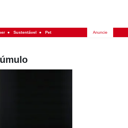
her
Sustentável
Pet
Anuncie
túmulo