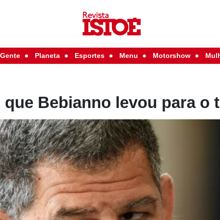
Gente
Planeta
Esportes
Menu
Motorshow
Mul
 que Bebianno levou para o 