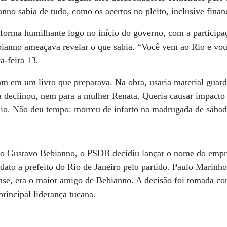
no sabia de tudo, como os acertos no pleito, inclusive finan
forma humilhante logo no início do governo, com a participaç
bianno ameaçava revelar o que sabia. “Você vem ao Rio e vou 
a-feira 13.
iam em um livro que preparava. Na obra, usaria material guar
 declinou, nem para a mulher Renata. Queria causar impacto 
 Rio. Não deu tempo: morreu de infarto na madrugada de sábad
ro Gustavo Bebianno, o PSDB decidiu lançar o nome do empr
to a prefeito do Rio de Janeiro pelo partido. Paulo Marinho,
se, era o maior amigo de Bebianno. A decisão foi tomada co
rincipal liderança tucana.