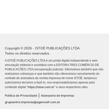
Copyright © 2026 - ISTOÉ PUBLICAÇÕES LTDA
Todos os direitos reservados.
A ISTOÉ PUBLICAÇÕES LTDA é um portal digital independente e sem
vinculação editorial e societária com a EDITORA TRES COMÉRCIO DE
PUBLICACÕES LTDA (recuperação judicial). Informamos também que não
realizamos cobranças e que também não oferecemos cancelamento do
contrato de assinatura da revista impressa de nome ISTOÉ, tampouco
autorizamos terceiros a fazê-lo, nos responsabilizamos apenas pelo
https://istoe.com.br
conteúdo digital “
” e seus respectivos sites.
|
Política de Privacidade
Assessoria de Imprensa:
grupoentre.imprensa@agenciafr.com.br