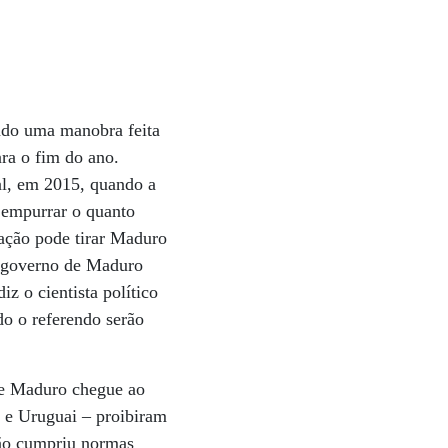
ndo uma manobra feita
ara o fim do ano.
al, em 2015, quando a
 empurrar o quanto
 ação pode tirar Maduro
“O governo de Maduro
iz o cientista político
do o referendo serão
de Maduro chegue ao
i e Uruguai – proibiram
não cumpriu normas