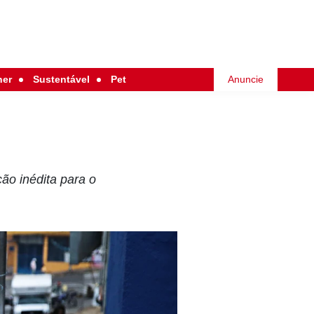
her
Sustentável
Pet
Anuncie
ão inédita para o