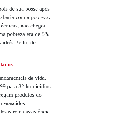
ois de sua posse após
abaria com a pobreza.
técnicas, não chegou
ema pobreza era de 5%
ndrés Bello, de
elanos
undamentais da vida.
999 para 82 homicídios
rregam produtos do
ém-nascidos
sastre na assistência