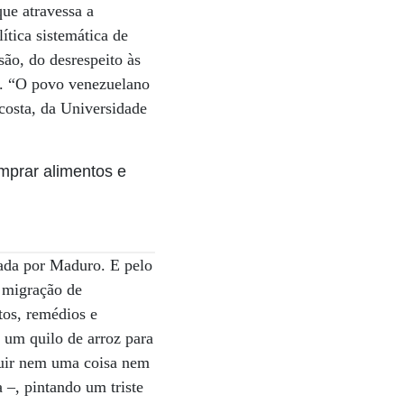
ue atravessa a
tica sistemática de
são, do desrespeito às
a . “O povo venezuelano
Acosta, da Universidade
nada por Maduro. E pelo
e migração de
tos, remédios e
um quilo de arroz para
guir nem uma coisa nem
 –, pintando um triste