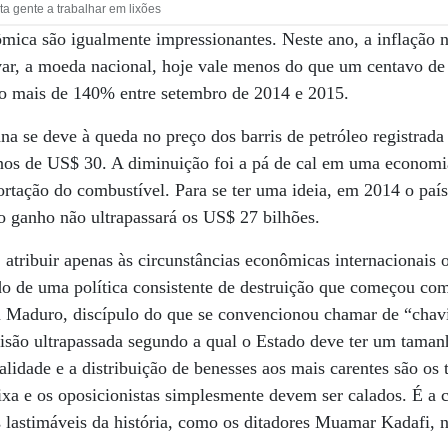
 gente a trabalhar em lixões
mica são igualmente impressionantes. Neste ano, a inflação 
var, a moeda nacional, hoje vale menos do que um centavo de 
o mais de 140% entre setembro de 2014 e 2015.
ana se deve à queda no preço dos barris de petróleo registrada
os de US$ 30. A diminuição foi a pá de cal em uma economi
ortação do combustível. Para se ter uma ideia, em 2014 o pa
 ganho não ultrapassará os US$ 27 bilhões.
 atribuir apenas às circunstâncias econômicas internacionais
ado de uma política consistente de destruição que começou 
 Maduro, discípulo do que se convencionou chamar de “chav
isão ultrapassada segundo a qual o Estado deve ter um taman
lidade e a distribuição de benesses aos mais carentes são os 
ixa e os oposicionistas simplesmente devem ser calados. É a ca
s lastimáveis da história, como os ditadores Muamar Kadafi, n