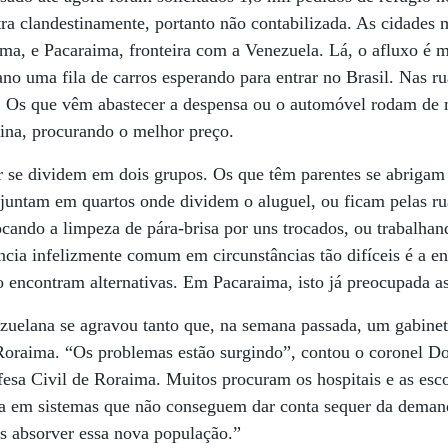
ra clandestinamente, portanto não contabilizada. As cidades 
ima, e Pacaraima, fronteira com a Venezuela. Lá, o afluxo é m
no uma fila de carros esperando para entrar no Brasil. Nas ru
. Os que vêm abastecer a despensa ou o automóvel rodam de
ina, procurando o melhor preço.
r se dividem em dois grupos. Os que têm parentes se abrigam
juntam em quartos onde dividem o aluguel, ou ficam pelas 
ocando a limpeza de pára-brisa por uns trocados, ou trabalha
a infelizmente comum em circunstâncias tão difíceis é a ent
encontram alternativas. Em Pacaraima, isto já preocupada as
ezuelana se agravou tanto que, na semana passada, um gabinet
oraima. “Os problemas estão surgindo”, contou o coronel Do
fesa Civil de Roraima. Muitos procuram os hospitais e as escol
a em sistemas que não conseguem dar conta sequer da demand
s absorver essa nova população.”