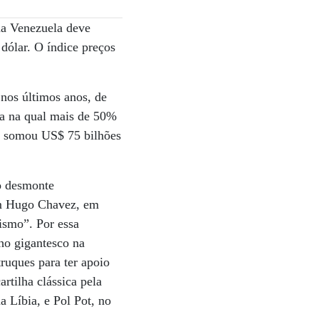
na Venezuela deve
dólar. O índice preços
 nos últimos anos, de
a na qual mais de 50%
ís somou US$ 75 bilhões
 o desmonte
com Hugo Chavez, em
ismo”. Por essa
ho gigantesco na
truques para ter apoio
rtilha clássica pela
a Líbia, e Pol Pot, no