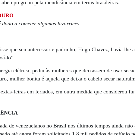
 subemprego ou pela mendicância em terras brasileiras.
DURO
é dado a cometer algumas bizarrices
isse que seu antecessor e padrinho, Hugo Chavez, havia lhe 
oá-lo”
ergia elétrica, pediu às mulheres que deixassem de usar seca
ro, mulher bonita é aquela que deixa o cabelo secar natural
extas-feiras em feriados, em outra medida que considerou fu
GÊNCIA
rada de venezuelanos no Brasil nos últimos tempos ainda não 
ssado até agora foram solicitados 1,8 mil pedidos de refúgio 