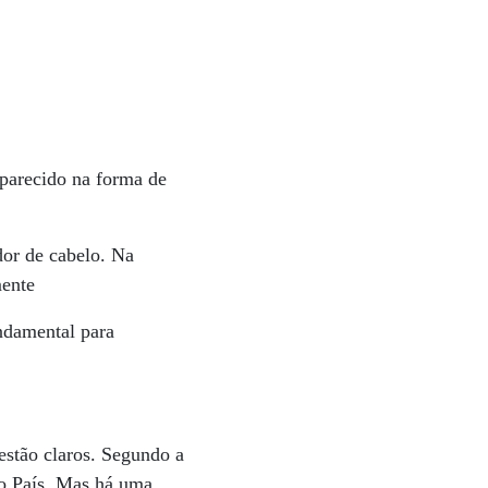
aparecido na forma de
dor de cabelo. Na
mente
ndamental para
estão claros. Segundo a
no País. Mas há uma