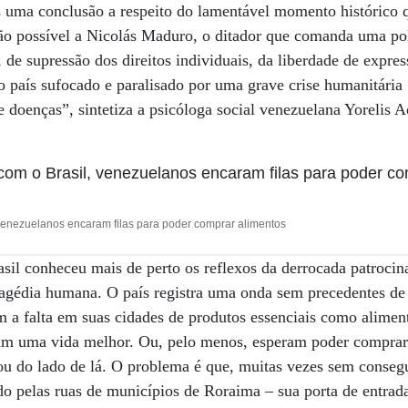
s uma conclusão a respeito do lamentável momento histórico q
o possível a Nicolás Maduro, o ditador que comanda uma polí
de supressão dos direitos individuais, da liberdade de expres
o país sufocado e paralisado por uma grave crise humanitári
 doenças”, sintetiza a psicóloga social venezuelana Yorelis 
 venezuelanos encaram filas para poder comprar alimentos
sil conheceu mais de perto os reflexos da derrocada patroci
tragédia humana. O país registra uma onda sem precedentes d
 a falta em suas cidades de produtos essenciais como alimen
am uma vida melhor. Ou, pelo menos, esperam poder comprar 
icou do lado de lá. O problema é que, muitas vezes sem conse
 pelas ruas de municípios de Roraima – sua porta de entrada