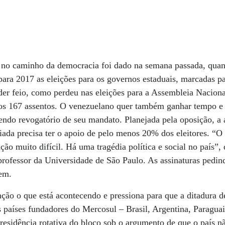
 no caminho da democracia foi dado na semana passada, qua
para 2017 as eleições para os governos estaduais, marcadas p
er feio, como perdeu nas eleições para a Assembleia Nacion
os 167 assentos. O venezuelano quer também ganhar tempo e
rendo revogatório de seu mandato. Planejada pela oposição, a
ciada precisa ter o apoio de pelo menos 20% dos eleitores. 
ão muito difícil. Há uma tragédia política e social no país”, d
professor da Universidade de São Paulo. As assinaturas pedin
em.
ão o que está acontecendo e pressiona para que a ditadura 
 países fundadores do Mercosul – Brasil, Argentina, Paragua
residência rotativa do bloco sob o argumento de que o país 