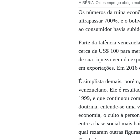
MISÉRIA: O desemprego obriga muita
Os números da ruína econô
ultrapassar 700%, e o boli
ao consumidor havia subid
Parte da falência venezuel
cerca de US$ 100 para men
de sua riqueza vem da exp
em exportações. Em 2016 o
É simplista demais, porém,
venezuelano. Ele é result
1999, e que continuou com
doutrina, entende-se uma v
economia, o culto à persona
entre a base social mais ba
qual rezaram outras figura