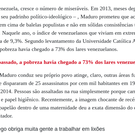
Venezuela, cresce o número de miseráveis. Em 2013, meses dep
seu padrinho político-ideológico – , Maduro prometeu que ac
m cima de balelas populistas e não em sólidas consistências 
. Naquele ano, o índice de venezuelanos que viviam em extr
a de 9,3%. Segundo levantamento da Universidade Católica A
 pobreza havia chegado a 73% dos lares venezuelanos.
assado, a pobreza havia chegado a 73% dos lares venezu
Maduro conduz seu próprio povo atinge, claro, outras áreas f
e dispararam de 25 assassinatos por cem mil habitantes em 1
 2014. Pessoas são assaltadas na rua simplesmente porque ca
z e papel higiênico. Recentemente, a imagem chocante de rec
apelão dentro de uma maternidade deu a exata dimensão do de
tador.