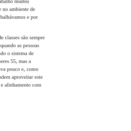
rabalho mudou
e no ambiente de
rabalhávamos e por
de classes são sempre
 quando as pessoas
ndo o sistema de
heres 55, mas a
tava pouco e, como
odem aproveitar este
a e alinhamento com