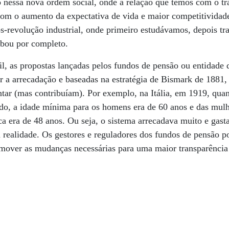
o nessa nova ordem social, onde a relação que temos com o t
om o aumento da expectativa de vida e maior competitividad
s-revolução industrial, onde primeiro estudávamos, depois t
bou por completo.
l, as propostas lançadas pelos fundos de pensão ou entidade 
 a arrecadação e baseadas na estratégia de Bismark de 1881,
tar (mas contribuíam). Por exemplo, na Itália, em 1919, qua
ido, a idade mínima para os homens era de 60 anos e das mul
ca era de 48 anos. Ou seja, o sistema arrecadava muito e gas
 realidade. Os gestores e reguladores dos fundos de pensão p
mover as mudanças necessárias para uma maior transparênci