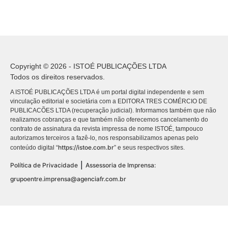
Copyright © 2026 - ISTOÉ PUBLICAÇÕES LTDA
Todos os direitos reservados.
A ISTOÉ PUBLICAÇÕES LTDA é um portal digital independente e sem
vinculação editorial e societária com a EDITORA TRES COMÉRCIO DE
PUBLICACÕES LTDA (recuperação judicial). Informamos também que não
realizamos cobranças e que também não oferecemos cancelamento do
contrato de assinatura da revista impressa de nome ISTOÉ, tampouco
autorizamos terceiros a fazê-lo, nos responsabilizamos apenas pelo
https://istoe.com.br
conteúdo digital “
” e seus respectivos sites.
|
Política de Privacidade
Assessoria de Imprensa:
grupoentre.imprensa@agenciafr.com.br