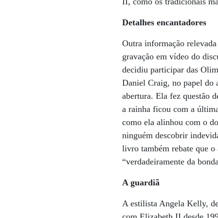
II, como os tradicionais m
Detalhes encantadores
Outra informação relevada 
gravação em vídeo do discu
decidiu participar das Oli
Daniel Craig, no papel do 
abertura. Ela fez questão 
a rainha ficou com a últim
como ela alinhou com o do
ninguém descobrir indevida
livro também rebate que o
“verdadeiramente da bonda
A guardiã
A estilista Angela Kelly, d
com Elizabeth II desde 19