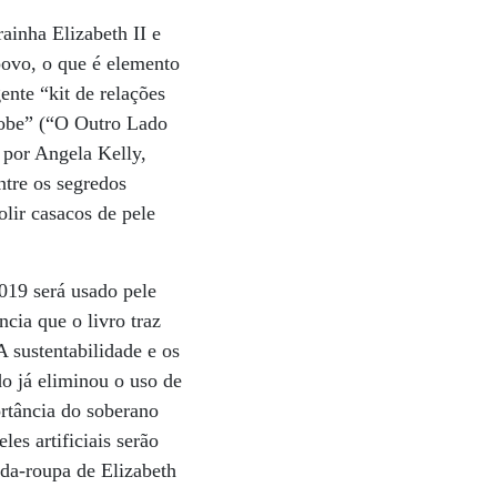
ainha Elizabeth II e
povo, o que é elemento
ente “kit de relações
robe” (“O Outro Lado
 por Angela Kelly,
ntre os segredos
olir casacos de pele
2019 será usado pele
cia que o livro traz
A sustentabilidade e os
o já eliminou o uso de
ortância do soberano
es artificiais serão
rda-roupa de Elizabeth