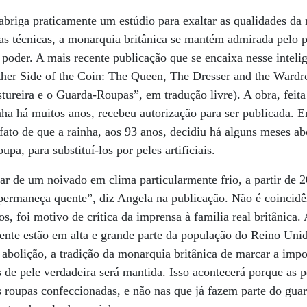
riga praticamente um estúdio para exaltar as qualidades da r
as técnicas, a monarquia britânica se mantém admirada pelo 
poder. A mais recente publicação que se encaixa nesse intelig
Other Side of the Coin: The Queen, The Dresser and the Ward
ureira e o Guarda-Roupas”, em tradução livre). A obra, feita
ainha há muitos anos, recebeu autorização para ser publicada. E
 fato de que a rainha, aos 93 anos, decidiu há alguns meses ab
pa, para substituí-los por peles artificiais.
ar de um noivado em clima particularmente frio, a partir de 
a permaneça quente”, diz Angela na publicação. Não é coincidên
, foi motivo de crítica da imprensa à família real britânica. 
nte estão em alta e grande parte da população do Reino Unid
 abolição, a tradição da monarquia britânica de marcar a imp
 de pele verdadeira será mantida. Isso acontecerá porque as pel
s roupas confeccionadas, e não nas que já fazem parte do gua