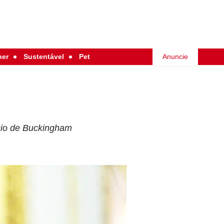
her
Sustentável
Pet
Anuncie
lácio de Buckingham