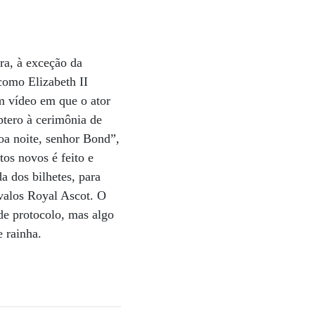
ra, à exceção da
como Elizabeth II
m vídeo em que o ator
ptero à cerimônia de
Boa noite, senhor Bond”,
os novos é feito e
 dos bilhetes, para
avalos Royal Ascot. O
e protocolo, mas algo
 rainha.