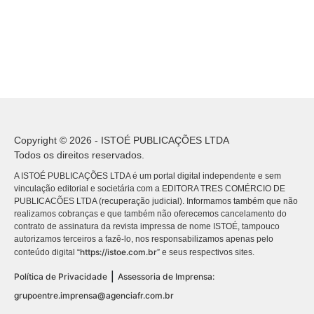
Copyright © 2026 - ISTOÉ PUBLICAÇÕES LTDA
Todos os direitos reservados.
A ISTOÉ PUBLICAÇÕES LTDA é um portal digital independente e sem
vinculação editorial e societária com a EDITORA TRES COMÉRCIO DE
PUBLICACÕES LTDA (recuperação judicial). Informamos também que não
realizamos cobranças e que também não oferecemos cancelamento do
contrato de assinatura da revista impressa de nome ISTOÉ, tampouco
autorizamos terceiros a fazê-lo, nos responsabilizamos apenas pelo
https://istoe.com.br
conteúdo digital “
” e seus respectivos sites.
|
Política de Privacidade
Assessoria de Imprensa:
grupoentre.imprensa@agenciafr.com.br