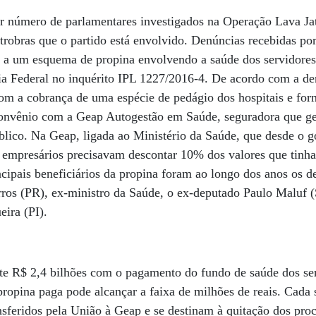
r número de parlamentares investigados na Operação Lava Ja
trobras que o partido está envolvido. Denúncias recebidas 
m a um esquema de propina envolvendo a saúde dos servidores 
ia Federal no inquérito IPL 1227/2016-4. De acordo com a de
om a cobrança de uma espécie de pedágio dos hospitais e for
onvênio com a Geap Autogestão em Saúde, seguradora que ge
blico. Na Geap, ligada ao Ministério da Saúde, que desde o 
 empresários precisavam descontar 10% dos valores que tinha
incipais beneficiários da propina foram ao longo dos anos os 
ros (PR), ex-ministro da Saúde, o ex-deputado Paulo Maluf (
eira (PI).
e R$ 2,4 bilhões com o pagamento do fundo de saúde dos ser
propina paga pode alcançar a faixa de milhões de reais. Cada
nsferidos pela União à Geap e se destinam à quitação dos pr