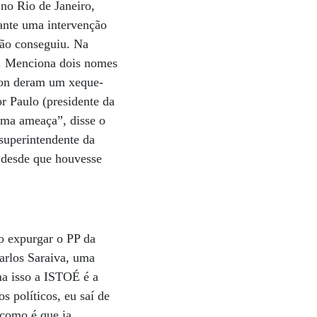
no Rio de Janeiro,
rante uma intervenção
ão conseguiu. Na
P. Menciona dois nomes
lson deram um xeque-
r Paulo (presidente da
huma ameaça”, disse o
superintendente da
r desde que houvesse
o expurgar o PP da
Carlos Saraiva, uma
ma isso a ISTOÉ é a
s políticos, eu saí de
 como é que ia