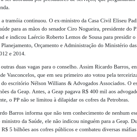
enda.
a tramóia continuou. O ex-ministro da Casa Civil Eliseu Pa
aúde para as mãos do senador Ciro Nogueira, presidente do PP.
ad e indicou Laércio Roberto Lemos de Sousa para presidir o
e Planejamento, Orçamento e Administração do Ministério das
2012 e 2014.
 outras duas vagas para o conselho. Assim Ricardo Barros, en
e Vasconcelos, que em seu primeiro ato votou pela terceiriz
 do escritório Nélson Willians & Advogados Associados. O es
lhões da Geap. Antes, a Geap pagava R$ 400 mil aos advogad
te, o PP não se limitou à dilapidar os cofres da Petrobras.
ardo Barros informa que não tem conhecimento de nenhum e
 ministro da Saúde, ele não indicou ninguém para a Geap. Du
 R$ 5 bilhões aos cofres públicos e combateu diversas máfia