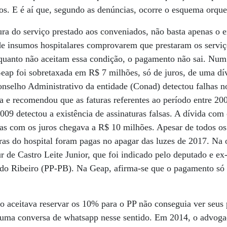
os. E é aí que, segundo as denúncias, ocorre o esquema orque
tura do serviço prestado aos conveniados, não basta apenas o
de insumos hospitalares comprovarem que prestaram os serviç
quanto não aceitam essa condição, o pagamento não sai. Num 
eap foi sobretaxada em R$ 7 milhões, só de juros, de uma dí
nselho Administrativo da entidade (Conad) detectou falhas no
a e recomendou que as faturas referentes ao período entre 2
2009 detectou a existência de assinaturas falsas. A dívida com
mas com os juros chegava a R$ 10 milhões. Apesar de todos o
uras do hospital foram pagas no apagar das luzes de 2017. Na o
r de Castro Leite Junior, que foi indicado pelo deputado e ex
o Ribeiro (PP-PB). Na Geap, afirma-se que o pagamento só s
 aceitava reservar os 10% para o PP não conseguia ver seus 
uma conversa de whatsapp nesse sentido. Em 2014, o advoga