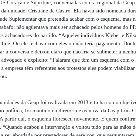
OS Coração e Supriline, conveniadas com a regional da Geap 
a da unidade, Cristiane de Castro. Ela havia sido nomeada du
úde Suplementar que pretendia acabar com o esquema, mas n
sabafo: não agüentava mais ser achacado pelos homens do P
os achacadores do partido. “Aqueles indivíduos Kleber e Ni
iline. Ou ele fechava com eles ou não teria pagamento. Douto
rrar a conversa e deixou claro que não iria se submeter a nen
 advogado é explícito: “Falaram que têm um esquema com o 
 a empresa têm referentes aos protestos eles podem viabiliza
ou.
 unidades da Geap foi realizada em 2013 e tinha como objetiv
o política, foi mantido na diretoria executiva da Geap Luís 
 A partir daí, o esquema floresceu novamente. E quem confir
o. “Quando acabou a intervenção e voltou tudo para as mãos do
i a ser abordada por prestadores de serviços, que perguntaram