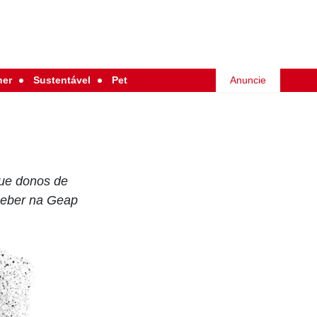
her
Sustentável
Pet
Anuncie
que donos de
ceber na Geap