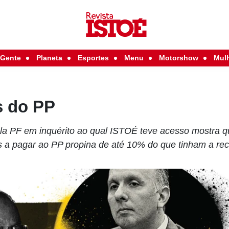
Gente
Planeta
Esportes
Menu
Motorshow
Mul
s do PP
la PF em inquérito ao qual ISTOÉ teve acesso mostra 
s a pagar ao PP propina de até 10% do que tinham a re