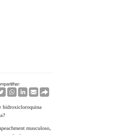
mpartilhar:
 hidroxicloroquina
ca?
impeachment musculoso,