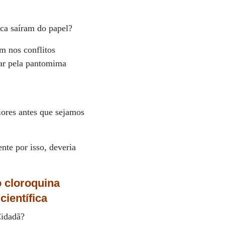
nca saíram do papel?
m nos conflitos
har pela pantomima
iores antes que sejamos
nte por isso, deveria
o cloroquina
ientífica
Cidadã?