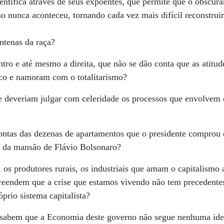
ntífica através de seus expoentes, que permite que o obscura
nunca aconteceu, tornando cada vez mais difícil reconstruir
antenas da raça?
ntro e até mesmo a direita, que não se dão conta que as atitud
ico e namoram com o totalitarismo?
e deveriam julgar com celeridade os processos que envolvem 
contas das dezenas de apartamentos que o presidente comprou 
 da mansão de Flávio Bolsonaro?
 os produtores rurais, os industriais que amam o capitalismo 
eendem que a crise que estamos vivendo não tem precedentes 
óprio sistema capitalista?
e sabem que a Economia deste governo não segue nenhuma ideo