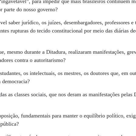
e “ingavetável”, para impedir que mais brasileiros continuem 
or parte do nosso governo?
el saber jurídico, os juízes, desembargadores, professores e 
ntes rupturas do tecido constitucional por meio das diárias de
que, mesmo durante a Ditadura, realizaram manifestações, gre
adores contra o autoritarismo?
studantes, os intelectuais, os mestres, os doutores que, em ou
la democracia?
das as classes sociais, que nos deram as manifestações pelas D
posição, fundamentais para manter o equilíbrio político, exig
 pública?