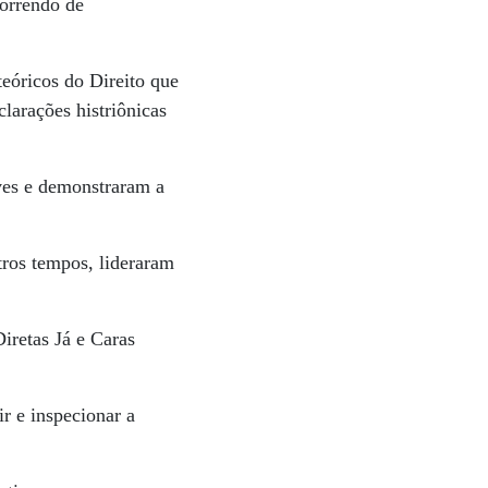
morrendo de
teóricos do Direito que
clarações histriônicas
ves e demonstraram a
tros tempos, lideraram
iretas Já e Caras
ir e inspecionar a