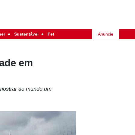
her
Sustentável
Pet
Anuncie
dade em
 mostrar ao mundo um