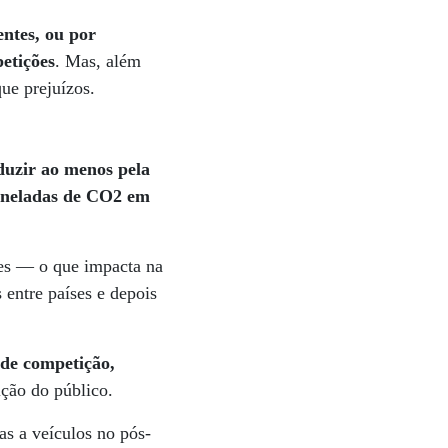
entes, ou por
etições
. Mas, além
ue prejuízos.
eduzir ao menos pela
toneladas de CO2 em
tes — o que impacta na
entre países e depois
 de competição,
ição do público.
as a veículos no pós-