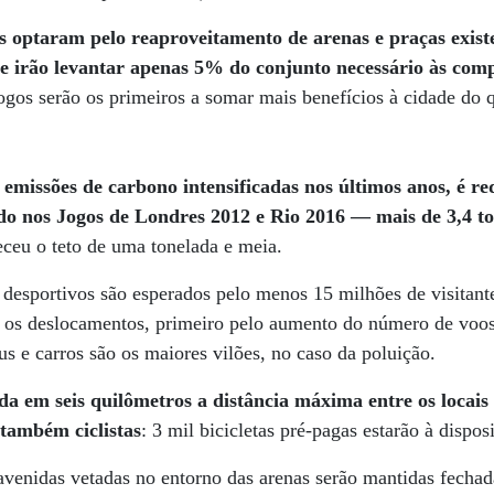
s optaram pelo reaproveitamento de arenas e praças exist
 e irão levantar apenas 5% do conjunto necessário às comp
ogos serão os primeiros a somar mais benefícios à cidade do q
s
emissões de carbono intensificadas nos últimos anos, é r
do nos Jogos de Londres 2012 e Rio 2016 — mais de 3,4 
leceu o teto de uma tonelada e meia.
 desportivos são esperados pelo menos 15 milhões de visitan
 os deslocamentos, primeiro pelo aumento do número de voos 
us e carros são os maiores vilões, no caso da poluição.
ada em seis quilômetros a distância máxima entre os locais
 também ciclistas
: 3 mil bicicletas pré-pagas estarão à dispos
avenidas vetadas no entorno das arenas serão mantidas fechad