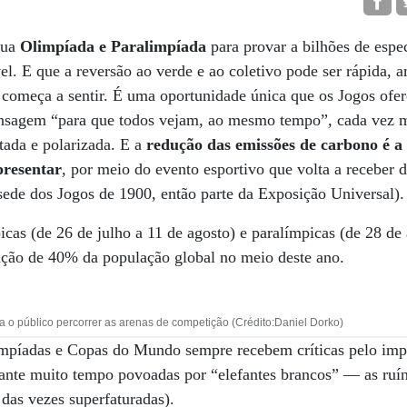
sua
Olimpíada e Paralimpíada
para provar a bilhões de espe
l. E que a reversão ao verde e ao coletivo pode ser rápida,
á começa a sentir. É uma oportunidade única que os Jogos ofe
nsagem “para que todos vejam, ao mesmo tempo”, cada vez m
ada e polarizada. E a
redução das emissões de carbono
é a
presentar
, por meio do evento esportivo que volta a receber 
sede dos Jogos de 1900, então parte da Exposição Universal).
icas (de 26 de julho a 11 de agosto) e paralímpicas (de 28 de 
enção de 40% da população global no meio deste ano.
ra o público percorrer as arenas de competição (Crédito:Daniel Dorko)
mpíadas e Copas do Mundo sempre recebem críticas pelo imp
ante muito tempo povoadas por “elefantes brancos” — as ruín
 das vezes superfaturadas).