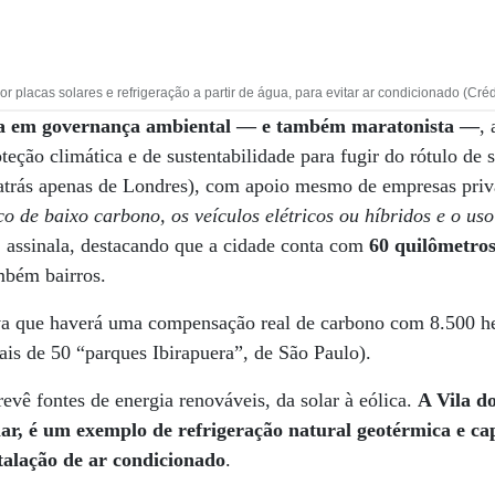
r placas solares e refrigeração a partir de água, para evitar ar condicionado (Cré
sta em governança ambiental — e também maratonista —
,
teção climática e de sustentabilidade para fugir do rótulo de
atrás apenas de Londres), com apoio mesmo de empresas pri
o de baixo carbono, os veículos elétricos ou híbridos e o uso 
, assinala, destacando que a cidade conta com
60 quilômetros
mbém bairros.
rva que haverá uma compensação real de carbono com 8.500 he
ais de 50 “parques Ibirapuera”, de São Paulo).
revê fontes de energia renováveis, da solar à eólica.
A Vila do
ar, é um exemplo de refrigeração natural geotérmica e ca
stalação de ar condicionado
.