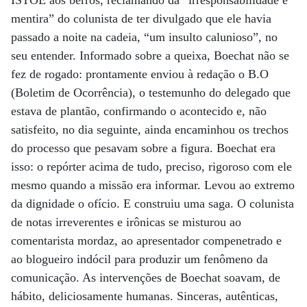
ISTOÉ aos berros, reclamando da “irresponsabilidade e
mentira” do colunista de ter divulgado que ele havia
passado a noite na cadeia, “um insulto calunioso”, no
seu entender. Informado sobre a queixa, Boechat não se
fez de rogado: prontamente enviou à redação o B.O
(Boletim de Ocorrência), o testemunho do delegado que
estava de plantão, confirmando o acontecido e, não
satisfeito, no dia seguinte, ainda encaminhou os trechos
do processo que pesavam sobre a figura. Boechat era
isso: o repórter acima de tudo, preciso, rigoroso com ele
mesmo quando a missão era informar. Levou ao extremo
da dignidade o ofício. E construiu uma saga. O colunista
de notas irreverentes e irônicas se misturou ao
comentarista mordaz, ao apresentador compenetrado e
ao blogueiro indócil para produzir um fenômeno da
comunicação. As intervenções de Boechat soavam, de
hábito, deliciosamente humanas. Sinceras, autênticas,