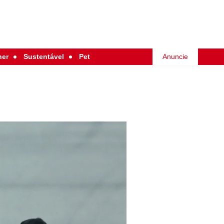
her
Sustentável
Pet
Anuncie