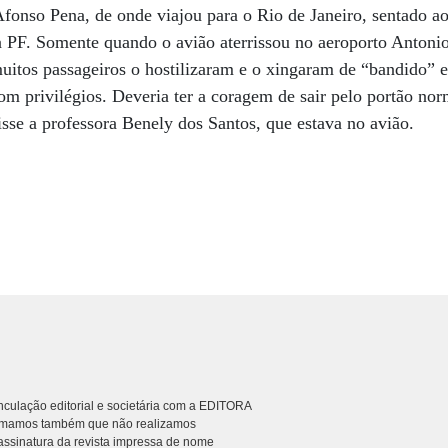
fonso Pena, de onde viajou para o Rio de Janeiro, sentado a
a PF. Somente quando o avião aterrissou no aeroporto Antoni
muitos passageiros o hostilizaram e o xingaram de “bandido” 
com privilégios. Deveria ter a coragem de sair pelo portão n
isse a professora Benely dos Santos, que estava no avião.
culação editorial e societária com a EDITORA
rmamos também que não realizamos
ssinatura da revista impressa de nome