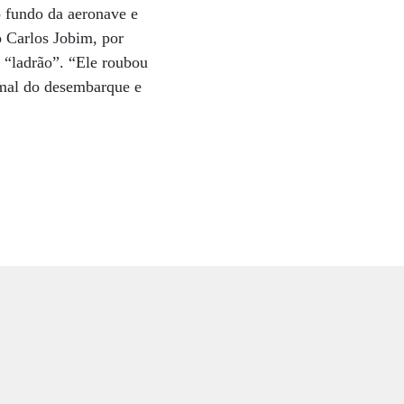
o fundo da aeronave e
o Carlos Jobim, por
e “ladrão”. “Ele roubou
ormal do desembarque e