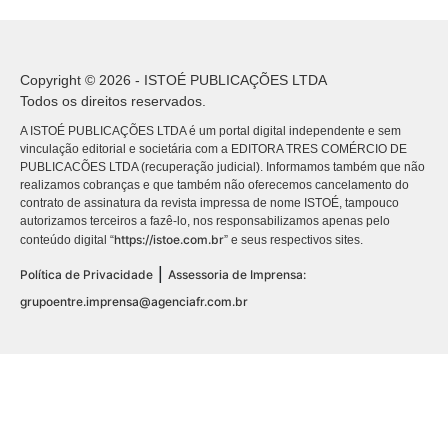
Copyright © 2026 - ISTOÉ PUBLICAÇÕES LTDA
Todos os direitos reservados.
A ISTOÉ PUBLICAÇÕES LTDA é um portal digital independente e sem
vinculação editorial e societária com a EDITORA TRES COMÉRCIO DE
PUBLICACÕES LTDA (recuperação judicial). Informamos também que não
realizamos cobranças e que também não oferecemos cancelamento do
contrato de assinatura da revista impressa de nome ISTOÉ, tampouco
autorizamos terceiros a fazê-lo, nos responsabilizamos apenas pelo
https://istoe.com.br
conteúdo digital “
” e seus respectivos sites.
|
Política de Privacidade
Assessoria de Imprensa:
grupoentre.imprensa@agenciafr.com.br