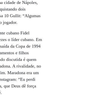
 na cidade de Nápoles,
quistando dois
sa 10 Gullit: “Algumas
o jogador.
ente cubano Fidel
vezes o líder cubano. Em
 saída da Copa de 1994
amentos e filhos
ndo discutida é quem
adona. A rivalidade, no
 fim. Maradona era um
Instagram: “Eu perdi
a, que Deus dê força
é.