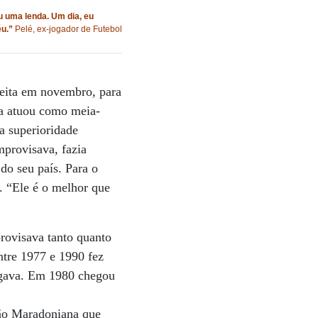
 uma lenda. Um dia, eu
éu.”
Pelé, ex-jogador de Futebol
 feita em novembro, para
na atuou como meia-
a superioridade
improvisava, fazia
do seu país. Para o
. “Ele é o melhor que
rovisava tanto quanto
ntre 1977 e 1990 fez
jogava. Em 1980 chegou
ião Maradoniana que