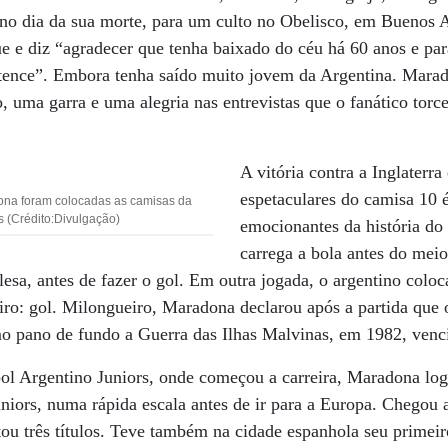
 no dia da sua morte, para um culto no Obelisco, em Buenos 
e e diz “agradecer que tenha baixado do céu há 60 anos e pa
ertence”. Embora tenha saído muito jovem da Argentina. Mara
o, uma garra e uma alegria nas entrevistas que o fanático torc
A vitória contra a Inglaterr
espetaculares do camisa 10 
ona foram colocadas as camisas da
s (Crédito:Divulgação)
emocionantes da história do
carrega a bola antes do meio
glesa, antes de fazer o gol. Em outra jogada, o argentino colo
iro: gol. Milongueiro, Maradona declarou após a partida que o
 pano de fundo a Guerra das Ilhas Malvinas, em 1982, vencid
ol Argentino Juniors, onde começou a carreira, Maradona logo
niors, numa rápida escala antes de ir para a Europa. Chegou
tou três títulos. Teve também na cidade espanhola seu primei