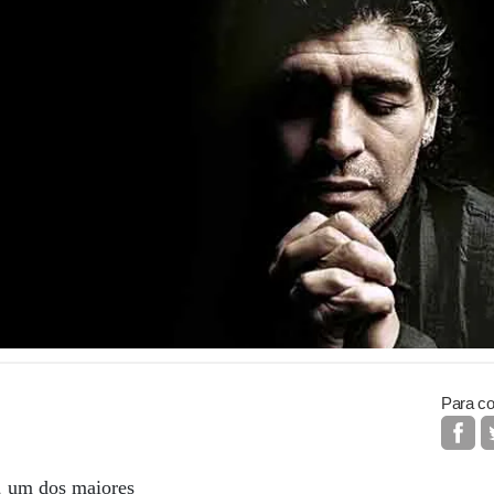
Para co
 um dos maiores