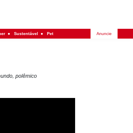
her
Sustentável
Pet
Anuncie
mundo, polêmico