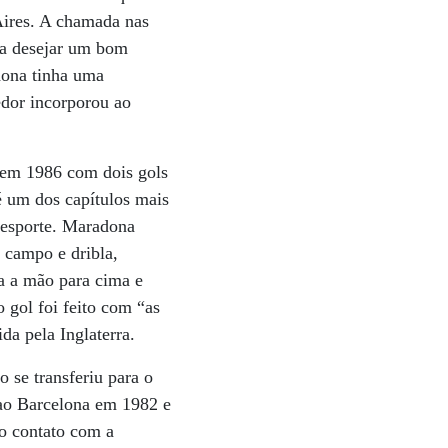
Aires. A chamada nas
ra desejar um bom
dona tinha uma
edor incorporou ao
a em 1986 com dois gols
é um dos capítulos mais
 esporte. Maradona
 campo e dribla,
ca a mão para cima e
 gol foi feito com “as
a pela Inglaterra.
 se transferiu para o
 ao Barcelona em 1982 e
ro contato com a