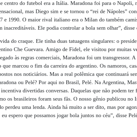
e centro do futebol era a Itália. Maradona foi para o Napoli,
nsacional, mas Diego sim e se tornou o “rei de Nápoles” con
7 e 1990. O maior rival italiano era o Milan do também cami
m inacreditáveis. Ele podia controlar a bola sem olhar”, disse 
vida do craque. Ele tinha duas tatuagens singulares: o presid
gentino Che Guevara. Amigo de Fidel, ele visitou por muitas 
egado às regras comerciais, Maradona foi um transgressor. A
o que marcou o fim da carreira do argentino. Os namoros, cas
stos nos noticiários. Mas a real polêmica que continuará se
radona ou Pelé? Por aqui no Brasil, Pelé. Na Argentina, Mar
e incentiva divertidas conversas. Daquelas que não podem ter
como os brasileiros foram seus fãs. O nosso gênio publicou no 
 perdeu uma lenda. Ainda há muito a ser dito, mas por agor
, eu espero que possamos jogar bola juntos no céu”, disse Pel