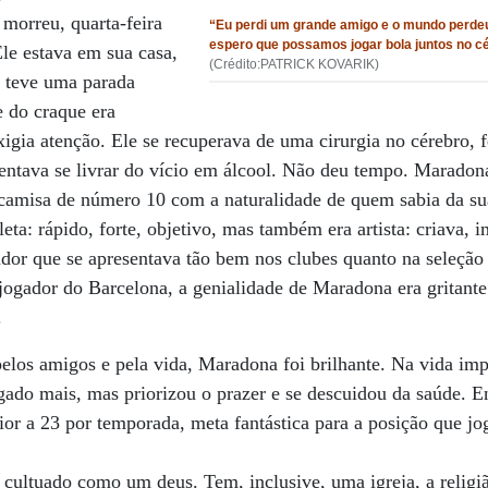
 morreu, quarta-feira
“Eu perdi um grande amigo e o mundo perdeu
espero que possamos jogar bola juntos no c
Ele estava em sua casa,
(Crédito:PATRICK KOVARIK)
o teve uma parada
e do craque era
exigia atenção. Ele se recuperava de uma cirurgia no cérebro,
tentava se livrar do vício em álcool. Não deu tempo. Marado
a camisa de número 10 com a naturalidade de quem sabia da su
eta: rápido, forte, objetivo, mas também era artista: criava, 
or que se apresentava tão bem nos clubes quanto na seleção 
jogador do Barcelona, a genialidade de Maradona era gritante
.
elos amigos e pela vida, Maradona foi brilhante. Na vida imp
gado mais, mas priorizou o prazer e se descuidou da saúde. E
ior a 23 por temporada, meta fantástica para a posição que 
 cultuado como um deus. Tem, inclusive, uma igreja, a relig