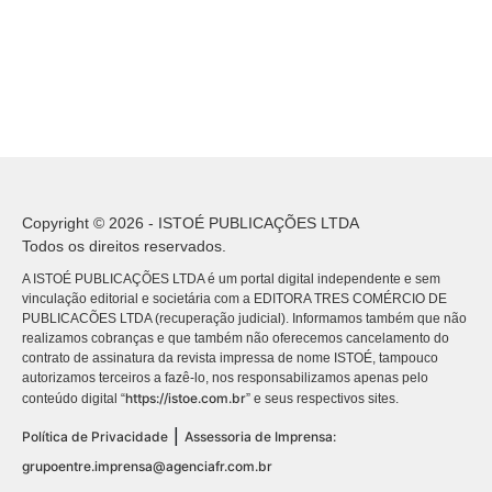
Copyright © 2026 - ISTOÉ PUBLICAÇÕES LTDA
Todos os direitos reservados.
A ISTOÉ PUBLICAÇÕES LTDA é um portal digital independente e sem
vinculação editorial e societária com a EDITORA TRES COMÉRCIO DE
PUBLICACÕES LTDA (recuperação judicial). Informamos também que não
realizamos cobranças e que também não oferecemos cancelamento do
contrato de assinatura da revista impressa de nome ISTOÉ, tampouco
autorizamos terceiros a fazê-lo, nos responsabilizamos apenas pelo
https://istoe.com.br
conteúdo digital “
” e seus respectivos sites.
|
Política de Privacidade
Assessoria de Imprensa:
grupoentre.imprensa@agenciafr.com.br