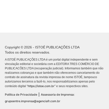
Copyright © 2026 - ISTOÉ PUBLICAÇÕES LTDA
Todos os direitos reservados.
A ISTOÉ PUBLICAÇÕES LTDA é um portal digital independente e sem
vinculação editorial e societária com a EDITORA TRES COMÉRCIO DE
PUBLICACÕES LTDA (recuperação judicial). Informamos também que não
realizamos cobranças e que também não oferecemos cancelamento do
contrato de assinatura da revista impressa de nome ISTOÉ, tampouco
autorizamos terceiros a fazê-lo, nos responsabilizamos apenas pelo
https://istoe.com.br
conteúdo digital “
” e seus respectivos sites.
|
Política de Privacidade
Assessoria de Imprensa:
grupoentre.imprensa@agenciafr.com.br