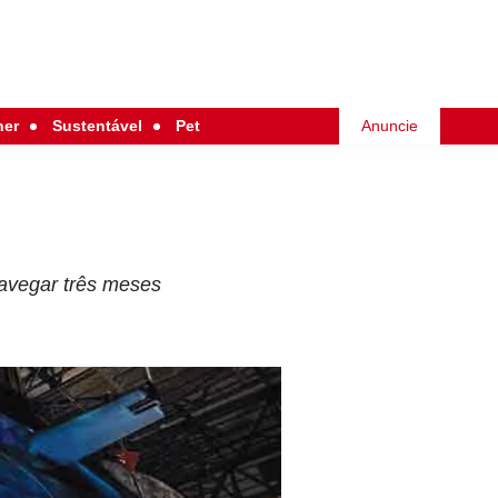
her
Sustentável
Pet
Anuncie
avegar três meses