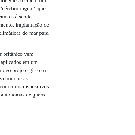
mponentes incluem um
cérebro digital” que
ino está sendo
amento, implantação de
climáticas do mar para
r britânico vem
o aplicados em um
 novo projeto gire em
az com que as
em outros dispositivos
 autônomas de guerra.