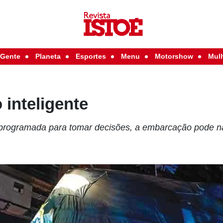
Gente
Planeta
Esportes
Menu
Motorshow
Mul
inteligente
programada para tomar decisões, a embarcação pode n