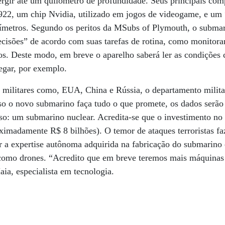
rgir até um quilômetro de profundidade. Seus principais co
, um chip Nvidia, utilizado em jogos de videogame, e um “
tímetros. Segundo os peritos da MSubs of Plymouth, o submar
cisões” de acordo com suas tarefas de rotina, como monitor
os. Deste modo, em breve o aparelho saberá ler as condições 
egar, por exemplo.
 militares como, EUA, China e Rússia, o departamento milita
aso o novo submarino faça tudo o que promete, os dados serã
so: um submarino nuclear. Acredita-se que o investimento no
oximadamente R$ 8 bilhões). O temor de ataques terroristas f
r a expertise autônoma adquirida na fabricação do submarino 
a, como drones. “Acredito que em breve teremos mais máquinas
aia, especialista em tecnologia.