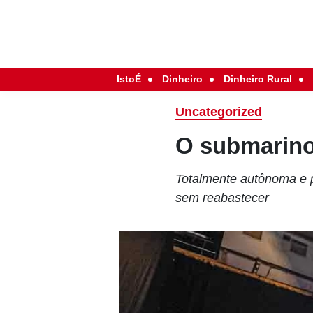
IstoÉ
Dinheiro
Dinheiro Rural
Uncategorized
O submarino 
Totalmente autônoma e 
sem reabastecer