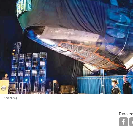
BAE System)
Para co