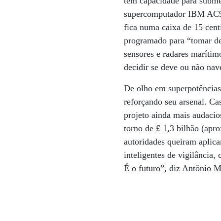
tem capacidade para subme
supercomputador IBM AC922
fica numa caixa de 15 cen
programado para “tomar de
sensores e radares marítim
decidir se deve ou não nav
De olho em superpotências
reforçando seu arsenal. C
projeto ainda mais audacio
torno de £ 1,3 bilhão (apr
autoridades queiram aplica
inteligentes de vigilânci
É o futuro”, diz Antônio M