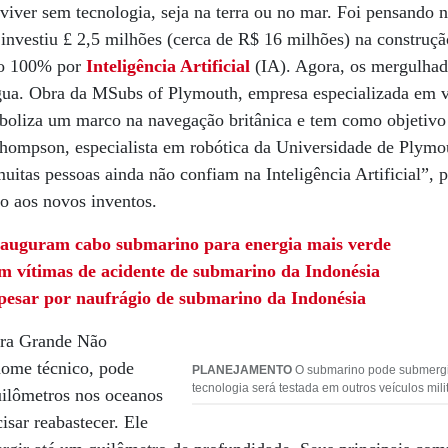
viver sem tecnologia, seja na terra ou no mar. Foi pensando n
investiu £ 2,5 milhões (cerca de R$ 16 milhões) na construç
do 100% por
Inteligência Artificial
(IA). Agora, os mergulhad
gua. Obra da MSubs of Plymouth, empresa especializada em v
boliza um marco na navegação britânica e tem como objetiv
hompson, especialista em robótica da Universidade de Plymo
uitas pessoas ainda não confiam na Inteligência Artificial”, 
o aos novos inventos.
auguram cabo submarino para energia mais verde
m vítimas de acidente de submarino da Indonésia
pesar por naufrágio de submarino da Indonésia
tra Grande Não
ome técnico, pode
PLANEJAMENTO
O submarino pode submergir
tecnologia será testada em outros veículos mili
uilômetros nos oceanos
isar reabastecer. Ele