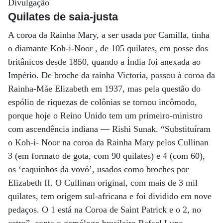
Divulgação
Quilates de saia-justa
A coroa da Rainha Mary, a ser usada por Camilla, tinha
o diamante Koh-i-Noor , de 105 quilates, em posse dos
britânicos desde 1850, quando a Índia foi anexada ao
Império. De broche da rainha Victoria, passou à coroa da
Rainha-Mãe Elizabeth em 1937, mas pela questão do
espólio de riquezas de colônias se tornou incômodo,
porque hoje o Reino Unido tem um primeiro-ministro
com ascendência indiana — Rishi Sunak. “Substituíram
o Koh-i- Noor na coroa da Rainha Mary pelos Cullinan
3 (em formato de gota, com 90 quilates) e 4 (com 60),
os ‘caquinhos da vovó’, usados como broches por
Elizabeth II. O Cullinan original, com mais de 3 mil
quilates, tem origem sul-africana e foi dividido em nove
pedaços. O 1 está na Coroa de Saint Patrick e o 2, no