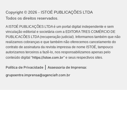
Copyright © 2026 - ISTOÉ PUBLICAÇÕES LTDA
Todos os direitos reservados.
A ISTOÉ PUBLICAÇÕES LTDA é um portal digital independente e sem
vinculação editorial e societária com a EDITORA TRES COMÉRCIO DE
PUBLICACÕES LTDA (recuperação judicial). Informamos também que não
realizamos cobranças e que também não oferecemos cancelamento do
contrato de assinatura da revista impressa de nome ISTOÉ, tampouco
autorizamos terceiros a fazê-lo, nos responsabilizamos apenas pelo
https://istoe.com.br
conteúdo digital “
” e seus respectivos sites.
|
Política de Privacidade
Assessoria de Imprensa:
grupoentre.imprensa@agenciafr.com.br