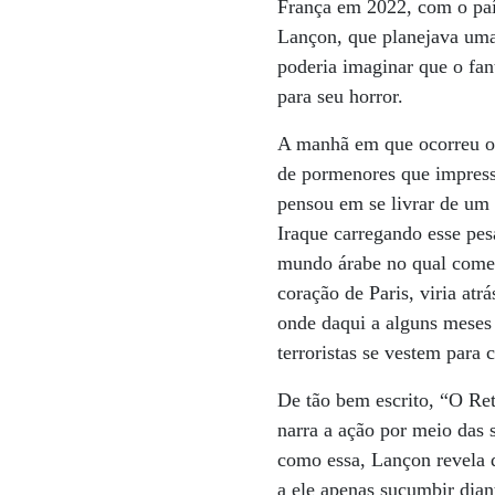
França em 2022, com o paí
Lançon, que planejava uma
poderia imaginar que o fan
para seu horror.
A manhã em que ocorreu o 
de pormenores que impress
pensou em se livrar de u
Iraque carregando esse pes
mundo árabe no qual começ
coração de Paris, viria a
onde daqui a alguns meses 
terroristas se vestem para 
De tão bem escrito, “O Ret
narra a ação por meio das 
como essa, Lançon revela q
a ele apenas sucumbir dia