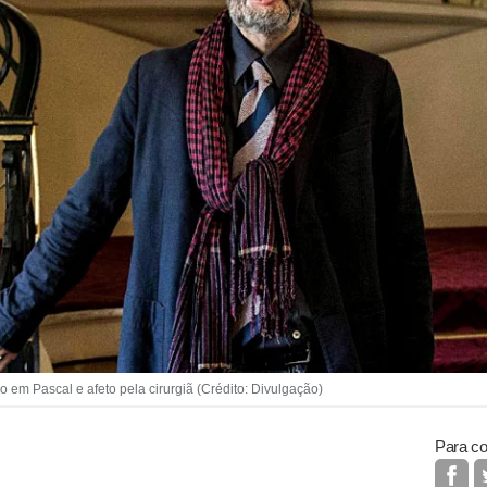
m Pascal e afeto pela cirurgiã (Crédito: Divulgação)
Para co