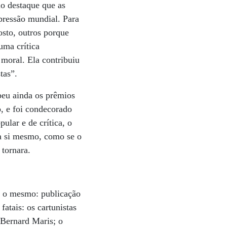
o destaque que as
xpressão mundial. Para
osto, outros porque
uma crítica
 moral. Ela contribuiu
tas”.
beu ainda os prêmios
, e foi condecorado
lar e de crítica, o
ra si mesmo, como se o
 tornara.
i o mesmo: publicação
atais: os cartunistas
 Bernard Maris; o