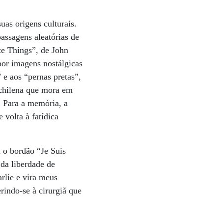
uas origens culturais.
ssagens aleatórias de
e Things”, de John
por imagens nostálgicas
e aos “pernas pretas”,
chilena que mora em
. Para a memória, a
volta à fatídica
u o bordão “Je Suis
 da liberdade de
rlie e vira meus
rindo-se à cirurgiã que