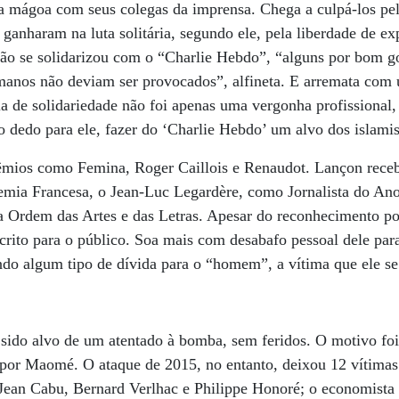
mágoa com seus colegas da imprensa. Chega a culpá-los pel
 ganharam na luta solitária, segundo ele, pela liberdade de e
 não se solidarizou com o “Charlie Hebdo”, “alguns por bom g
anos não deviam ser provocados”, alfineta. E arremata com 
a de solidariedade não foi apenas uma vergonha profissional,
 o dedo para ele, fazer do ‘Charlie Hebdo’ um alvo dos islamis
êmios como Femina, Roger Caillois e Renaudot. Lançon rece
emia Francesa, o Jean-Luc Legardère, como Jornalista do Ano
 Ordem das Artes e das Letras. Apesar do reconhecimento popu
escrito para o público. Soa mais com desabafo pessoal dele pa
ando algum tipo de dívida para o “homem”, a vítima que ele se
a sido alvo de um atentado à bomba, sem feridos. O motivo fo
por Maomé. O ataque de 2015, no entanto, deixou 12 vítimas f
Jean Cabu, Bernard Verlhac e Philippe Honoré; o economista