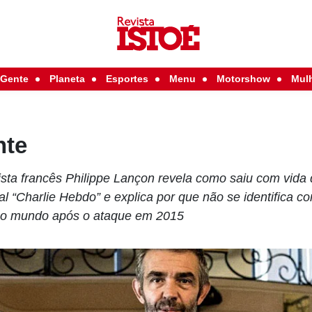
Gente
Planeta
Esportes
Menu
Motorshow
Mul
nte
ista francês Philippe Lançon revela como saiu com vida d
al “Charlie Hebdo” e explica por que não se identifica
u o mundo após o ataque em 2015