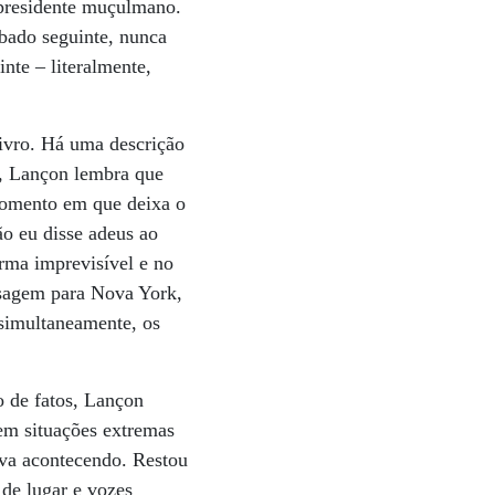
presidente muçulmano.
bado seguinte, nunca
nte – literalmente,
livro. Há uma descrição
o, Lançon lembra que
momento em que deixa o
ão eu disse adeus ao
rma imprevisível e no
ssagem para Nova York,
 simultaneamente, os
o de fatos, Lançon
 em situações extremas
ava acontecendo. Restou
de lugar e vozes