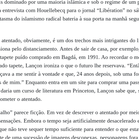
s dominado por uma maioria islâmica e sob o regime de um 
 entrevista com Houellebecq para o jornal “Libération” no sá
tasma do islamismo radical bateria à sua porta na manhã segui
atentado, obviamente, é um dos trechos mais intrigantes do 
iona pelo distanciamento. Antes de sair de casa, por exempl
m tapete puído comprado em Bagdá, em 1991. Ao recordar o 
ado tapete, Lançon ironiza o que o futuro lhe reservava. “Ent
ava a me sentir à vontade e que, 24 anos depois, sob uma fo
trás de mim.” Enquanto entra em um site para comprar uma pa
daria um curso de literatura em Princeton, Lançon sabe que,
cometer o atentado.
alho” parece ficção. Em vez de descrever o atentado por mei
sensações. Embora o tempo seja artificialmente desacelerado
ue não teve sequer tempo suficiente para entender o que est
nte de uma sucessão de imagens desconexas, personagens fora 