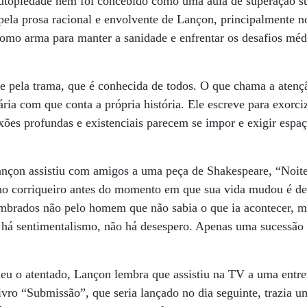
 autopiedade nem foi concebido como uma aula de superação st
 pela prosa racional e envolvente de Lançon, principalmente n
 como arma para manter a sanidade e enfrentar os desafios méd
e pela trama, que é conhecida de todos. O que chama a atenç
ária com que conta a própria história. Ele escreve para exorc
exões profundas e existenciais parecem se impor e exigir espaç
ançon assistiu com amigos a uma peça de Shakespeare, “Noite
ano corriqueiro antes do momento em que sua vida mudou é de
lembrados não pelo homem que não sabia o que ia acontecer,
 há sentimentalismo, não há desespero. Apenas uma sucessão 
eu o atentado, Lançon lembra que assistiu na TV a uma entrev
vro “Submissão”, que seria lançado no dia seguinte, trazia u