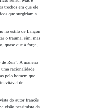
ricto sensu. Mas é
os trechos em que ele
icos que surgiriam a
ão no estilo de Lançon
izar o trauma, sim, mas
o, quase que à força,
 de Reis”. A maneira
 uma racionalidade
 mas pelo homem que
inevitável de
ista do autor francês
ma visão pessimista da