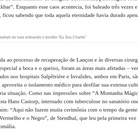
kbar”. Enquanto esse caos acontecia, foi baleado três vezes e 
, ficou sabendo que toda aquela eternidade havia durado apen
aíram às ruas entoando o bordão “Eu Sou Charlie”
ada ao processo de recuperação de Lançon e às diversas cirurg
especial a boca e o queixo, foram as áreas mais afetadas – v
dos nos hospitais Salpêtrière e Invalides, ambos em Paris, são
 aproveita o isolamento médico para desfilar sua extensa cult
ia situação. Como nas impressões sobre “A Montanha Mágica
ta Hans Castorp, internado com tuberculose no sanatório onde
him: “Aqui não fazem muita cerimônia com o tempo da gente”
Vermelho e o Negro”, de Stendhal, que leu pela primeira vez 
omália.