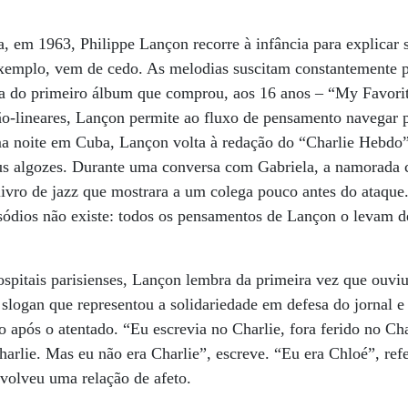
 em 1963, Philippe Lançon recorre à infância para explicar s
xemplo, vem de cedo. As melodias suscitam constantemente pa
a do primeiro álbum que comprou, aos 16 anos – “My Favorit
ão-lineares, Lançon permite ao fluxo de pensamento navegar 
a noite em Cuba, Lançon volta à redação do “Charlie Hebdo” 
s algozes. Durante uma conversa com Gabriela, a namorada 
ivro de jazz que mostrara a um colega pouco antes do ataque
ódios não existe: todos os pensamentos de Lançon o levam de 
ospitais parisienses, Lançon lembra da primeira vez que ouvi
 slogan que representou a solidariedade em defesa do jornal e
após o atentado. “Eu escrevia no Charlie, fora ferido no Cha
rlie. Mas eu não era Charlie”, escreve. “Eu era Chloé”, refe
volveu uma relação de afeto.