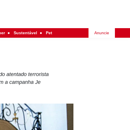
her
Sustentável
Pet
Anuncie
o atentado terrorista
 com a campanha Je