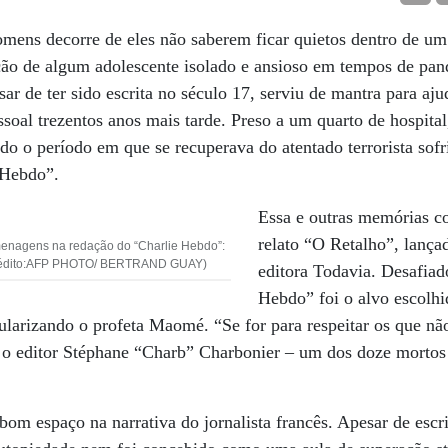
omens decorre de eles não saberem ficar quietos dentro de um
ão de algum adolescente isolado e ansioso em tempos de pand
sar de ter sido escrita no século 17, serviu de mantra para aju
essoal trezentos anos mais tarde. Preso a um quarto de hospita
do o período em que se recuperava do atentado terrorista sofr
 Hebdo”.
Essa e outras memórias 
relato “O Retalho”, lança
nagens na redação do “Charlie Hebdo”:
Crédito:AFP PHOTO/ BERTRAND GUAY)
editora Todavia. Desafiado
Hebdo” foi o alvo escolhid
cularizando o profeta Maomé. “Se for para respeitar os que nã
a o editor Stéphane “Charb” Charbonier – um dos doze mortos
om espaço na narrativa do jornalista francês. Apesar de escr