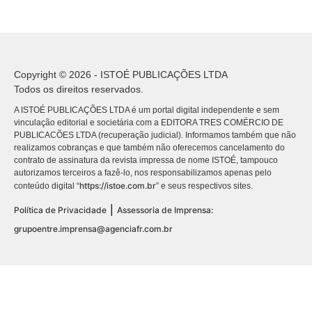
Copyright © 2026 - ISTOÉ PUBLICAÇÕES LTDA
Todos os direitos reservados.
A ISTOÉ PUBLICAÇÕES LTDA é um portal digital independente e sem
vinculação editorial e societária com a EDITORA TRES COMÉRCIO DE
PUBLICACÕES LTDA (recuperação judicial). Informamos também que não
realizamos cobranças e que também não oferecemos cancelamento do
contrato de assinatura da revista impressa de nome ISTOÉ, tampouco
autorizamos terceiros a fazê-lo, nos responsabilizamos apenas pelo
https://istoe.com.br
conteúdo digital “
” e seus respectivos sites.
|
Política de Privacidade
Assessoria de Imprensa:
grupoentre.imprensa@agenciafr.com.br