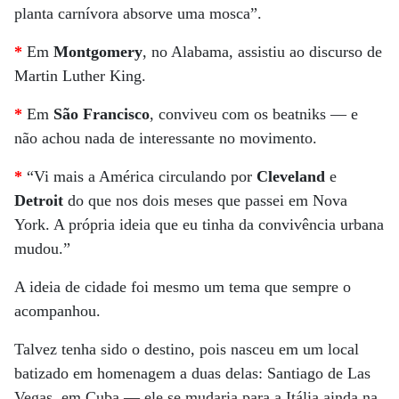
planta carnívora absorve uma mosca”.
*
Em
Montgomery
, no Alabama, assistiu ao discurso de
Martin Luther King.
*
Em
São Francisco
, conviveu com os beatniks — e
não achou nada de interessante no movimento.
*
“Vi mais a América circulando por
Cleveland
e
Detroit
do que nos dois meses que passei em Nova
York. A própria ideia que eu tinha da convivência urbana
mudou.”
A ideia de cidade foi mesmo um tema que sempre o
acompanhou.
Talvez tenha sido o destino, pois nasceu em um local
batizado em homenagem a duas delas: Santiago de Las
Vegas, em Cuba — ele se mudaria para a Itália ainda na