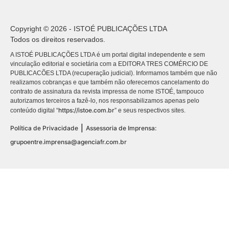
Copyright © 2026 - ISTOÉ PUBLICAÇÕES LTDA
Todos os direitos reservados.
A ISTOÉ PUBLICAÇÕES LTDA é um portal digital independente e sem
vinculação editorial e societária com a EDITORA TRES COMÉRCIO DE
PUBLICACÕES LTDA (recuperação judicial). Informamos também que não
realizamos cobranças e que também não oferecemos cancelamento do
contrato de assinatura da revista impressa de nome ISTOÉ, tampouco
autorizamos terceiros a fazê-lo, nos responsabilizamos apenas pelo
https://istoe.com.br
conteúdo digital “
” e seus respectivos sites.
|
Política de Privacidade
Assessoria de Imprensa:
grupoentre.imprensa@agenciafr.com.br