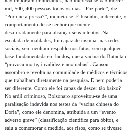
não importam imunizantes, não interessa se vão morrer
mil, 500, 400 pessoas todos os dias. “Faz parte”, diz.
“Por que a pressa?”, inquieta-se. É bisonho, indecente, o
comportamento desse senhor que mente
desaforadamente para alcançar seus intentos. Na
escalada de maldades, foi capaz de insinuar nas redes
sociais, sem nenhum respaldo nos fatos, sem qualquer
base fundamentada em laudos, que a vacina do Butantan
“provoca morte, invalidez e anomalias”. Causou
assombro e revolta na comunidade de médicos e técnicos
que trabalham diretamente na pesquisa. E nem poderia
ser diferente. Como ele foi capaz de descer tão baixo?
No ardil criminoso, Bolsonaro aproveitou-se de uma
paralisação indevida nos testes da “vacina chinesa do
Doria”, como ele denomina, atribuída a um “evento
adverso grave” (classificação científica para óbito), e
saiu a comemorar a medida, aos risos, como se tivesse