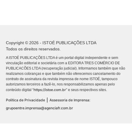
Copyright © 2026 - ISTOÉ PUBLICAÇÕES LTDA
Todos os direitos reservados.
A ISTOÉ PUBLICAÇÕES LTDA é um portal digital independente e sem
vinculação editorial e societária com a EDITORA TRES COMÉRCIO DE
PUBLICACÕES LTDA (recuperação judicial). Informamos também que não
realizamos cobranças e que também não oferecemos cancelamento do
contrato de assinatura da revista impressa de nome ISTOÉ, tampouco
autorizamos terceiros a fazê-lo, nos responsabilizamos apenas pelo
https://istoe.com.br
conteúdo digital “
” e seus respectivos sites.
|
Política de Privacidade
Assessoria de Imprensa:
grupoentre.imprensa@agenciafr.com.br