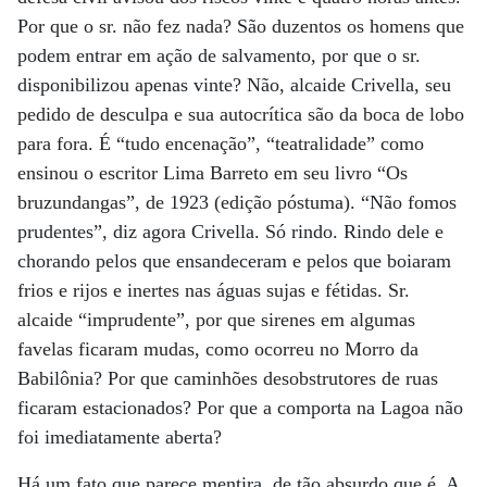
Por que o sr. não fez nada? São duzentos os homens que
podem entrar em ação de salvamento, por que o sr.
disponibilizou apenas vinte? Não, alcaide Crivella, seu
pedido de desculpa e sua autocrítica são da boca de lobo
para fora. É “tudo encenação”, “teatralidade” como
ensinou o escritor Lima Barreto em seu livro “Os
bruzundangas”, de 1923 (edição póstuma). “Não fomos
prudentes”, diz agora Crivella. Só rindo. Rindo dele e
chorando pelos que ensandeceram e pelos que boiaram
frios e rijos e inertes nas águas sujas e fétidas. Sr.
alcaide “imprudente”, por que sirenes em algumas
favelas ficaram mudas, como ocorreu no Morro da
Babilônia? Por que caminhões desobstrutores de ruas
ficaram estacionados? Por que a comporta na Lagoa não
foi imediatamente aberta?
Há um fato que parece mentira, de tão absurdo que é. A