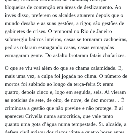
bloqueios de contenção em áreas de deslizamento. Ao
invés disso, preferem os alcaides atuarem depois que o
mundo desaba e as suas gestões, a rigor, são gestões de
gabinetes de crises. O temporal no Rio de Janeiro
submergiu bairros inteiros, casas se tornaram cachoeiras,
pedras rolaram esmagando casas, casas esmagadas
esmagaram gente. Do asfalto brotaram fatais chafarizes.
O que se viu vai além do que se chama calamidade. E,
mais uma vez, a culpa foi jogada no clima. O número de
mortos foi subindo ao longo da terça-feira 9: eram
quatro, depois cinco e, logo em seguida, seis. Aí vieram
as notícias de sete, de oito, de nove, de dez mortes… É
criminosa a gestão que não previne e não protege. E aí
apareceu Crivella numa autocrítica, que vale tanto
quanto uma gota d’água numa tempestade. Sr. alcaide, a
defesa civil avisou dos riscos vinte e quatro horas antes.