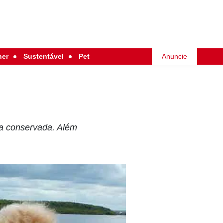
her
Sustentável
Pet
Anuncie
ça conservada. Além