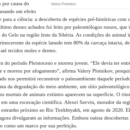
s por causa do
Valery Plotnikov
ausando um efeito
e para a ciência: a descoberta de espécies pré-históricas com 
ltimo desses achados foi feito por paleontólogos russos, que
a do Gelo na região leste da Sibéria. As condições do animal
rinoceronte da espécie lanudo tem 80% da carcaça intacta, de
 até tecidos moles e dentes.
im do período Pleistoceno e morreu jovem. “Ele devia ter entre
e e morreu por afogamento”, afirma Valery Plotnikov, pesqu
do nos permitirá reconstruir o paleoambiente daquele período
onta da degradação do meio ambiente, um sítio paleontológic
tos mortais de animais extintos aparecem na superfície. O rin
 em uma escavação científica. Alexei Savvin, morador da regi
 estranho próximo ao Rio Tirekhtyakh, em agosto de 2020. E
 agora divulgaram as informações. Embora outras descobertas 
ido como um marco por sua perfeição.