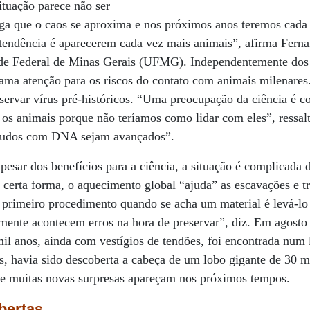
tuação parece não ser
iga que o caos se aproxima e nos próximos anos teremos cada
tendência é aparecerem cada vez mais animais”, afirma Fernan
ade Federal de Minas Gerais (UFMG). Independentemente dos
ama atenção para os riscos do contato com animais milenares
servar vírus pré-históricos. “Uma preocupação da ciência é c
s animais porque não teríamos como lidar com eles”, ressalta
tudos com DNA sejam avançados”.
pesar dos benefícios para a ciência, a situação é complicada
e certa forma, o aquecimento global “ajuda” as escavações e t
 primeiro procedimento quando se acha um material é levá-lo 
zmente acontecem erros na hora de preservar”, diz. Em agosto
l anos, ainda com vestígios de tendões, foi encontrada num 
s, havia sido descoberta a cabeça de um lobo gigante de 30 
que muitas novas surpresas apareçam nos próximos tempos.
bertas