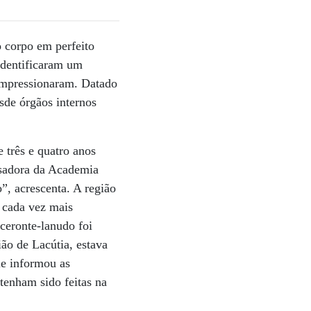
o corpo em perfeito
 identificaram um
 impressionaram. Datado
sde órgãos internos
 três e quatro anos
isadora da Academia
”, acrescenta. A região
o cada vez mais
oceronte-lanudo foi
ão de Lacútia, estava
le informou as
tenham sido feitas na