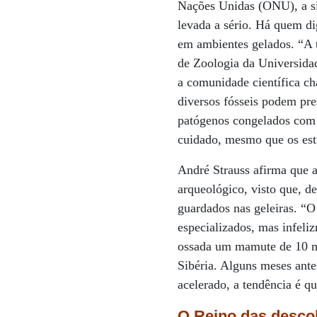
Nações Unidas (ONU), a si
levada a sério. Há quem d
em ambientes gelados. “A 
de Zoologia da Universid
a comunidade científica ch
diversos fósseis podem pre
patógenos congelados com o
cuidado, mesmo que os es
André Strauss afirma que a
arqueológico, visto que, d
guardados nas geleiras. “O
especializados, mas infeli
ossada um mamute de 10 mi
Sibéria. Alguns meses ante
acelerado, a tendência é 
O Reino das desco