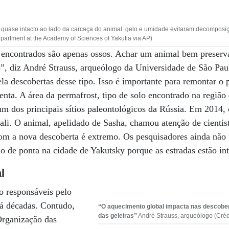
uase intacto ao lado da carcaça do animal: gelo e umidade evitaram decomposiçã
rtment at the Academy of Sciences of Yakutia via AP)
 encontrados são apenas ossos. Achar um animal bem preserv
o”, diz André Strauss, arqueólogo da Universidade de São Pa
ela descobertas desse tipo. Isso é importante para remontar o
enta. A área da permafrost, tipo de solo encontrado na região 
 um dos principais sítios paleontológicos da Rússia. Em 2014, 
 ali. O animal, apelidado de Sasha, chamou atenção de cienti
com a nova descoberta é extremo. Os pesquisadores ainda não
o de ponta na cidade de Yakutsky porque as estradas estão int
l
o responsáveis pelo
há décadas. Contudo,
“O aquecimento global impacta nas descober
das geleiras”
André Strauss, arqueólogo (Créd
Organização das