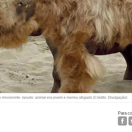
rinoceronte- lanudo: animal era jovem e morreu afogado (Crédito: Divulgação)
Para co