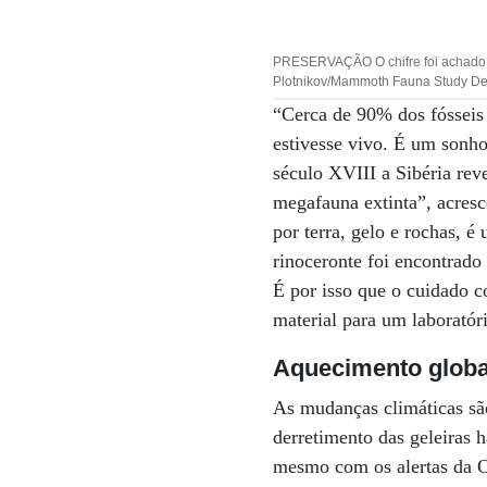
PRESERVAÇÃO O chifre foi achado q
Plotnikov/Mammoth Fauna Study Depa
“Cerca de 90% dos fósseis
estivesse vivo. É um sonh
século XVIII a Sibéria rev
megafauna extinta”, acresc
por terra, gelo e rochas, é
rinoceronte foi encontrado
É por isso que o cuidado 
material para um laboratóri
Aquecimento globa
As mudanças climáticas sã
derretimento das geleiras 
mesmo com os alertas da 