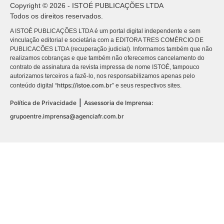
Copyright © 2026 - ISTOÉ PUBLICAÇÕES LTDA
Todos os direitos reservados.
A ISTOÉ PUBLICAÇÕES LTDA é um portal digital independente e sem
vinculação editorial e societária com a EDITORA TRES COMÉRCIO DE
PUBLICACÕES LTDA (recuperação judicial). Informamos também que não
realizamos cobranças e que também não oferecemos cancelamento do
contrato de assinatura da revista impressa de nome ISTOÉ, tampouco
autorizamos terceiros a fazê-lo, nos responsabilizamos apenas pelo
https://istoe.com.br
conteúdo digital “
” e seus respectivos sites.
|
Política de Privacidade
Assessoria de Imprensa:
grupoentre.imprensa@agenciafr.com.br