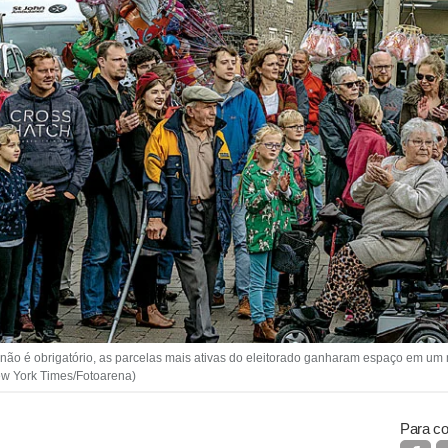
 é obrigatório, as parcelas mais ativas do eleitorado ganharam espaço em um
New York Times/Fotoarena)
Para co