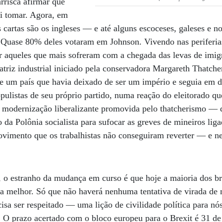
rrisca afirmar que
ai tomar. Agora, em
 cartas são os ingleses — e até alguns escoceses, galeses e n
 Quase 80% deles votaram em Johnson. Vivendo nas periferias
r aqueles que mais sofreram com a chegada das levas de imig
riz industrial iniciado pela conservadora Margareth Thatche
de um país que havia deixado de ser um império e seguia em 
pulistas de seu próprio partido, numa reação do eleitorado que
al modernização liberalizante promovida pelo thatcherismo —
 da Polônia socialista para sufocar as greves de mineiros liga
vimento que os trabalhistas não conseguiram reverter — e n
, o estranho da mudança em curso é que hoje a maioria dos b
a melhor. Só que não haverá nenhuma tentativa de virada de 
cisa ser respeitado — uma lição de civilidade política para nós
 O prazo acertado com o bloco europeu para o Brexit é 31 de