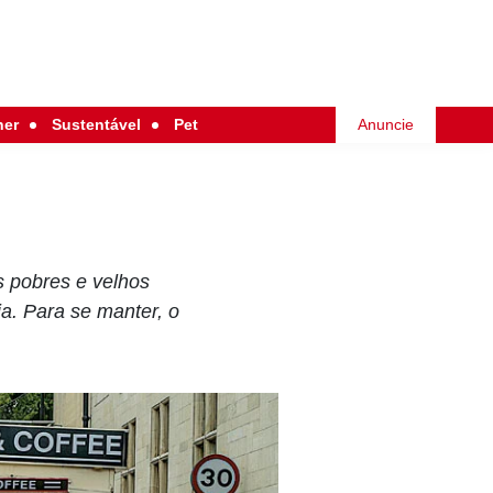
her
Sustentável
Pet
Anuncie
s pobres e velhos
a. Para se manter, o