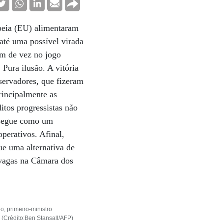
opeia (EU) alimentaram
até uma possível virada
em de vez no jogo
Pura ilusão. A vitória
servadores, que fizeram
rincipalmente as
itos progressistas não
a segue como um
perativos. Afinal,
ue uma alternativa de
 vagas na Câmara dos
, primeiro-ministro
 (Crédito:Ben Stansall/AFP)