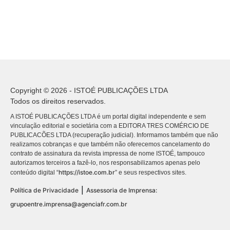
Copyright © 2026 - ISTOÉ PUBLICAÇÕES LTDA
Todos os direitos reservados.
A ISTOÉ PUBLICAÇÕES LTDA é um portal digital independente e sem
vinculação editorial e societária com a EDITORA TRES COMÉRCIO DE
PUBLICACÕES LTDA (recuperação judicial). Informamos também que não
realizamos cobranças e que também não oferecemos cancelamento do
contrato de assinatura da revista impressa de nome ISTOÉ, tampouco
autorizamos terceiros a fazê-lo, nos responsabilizamos apenas pelo
https://istoe.com.br
conteúdo digital “
” e seus respectivos sites.
|
Política de Privacidade
Assessoria de Imprensa:
grupoentre.imprensa@agenciafr.com.br