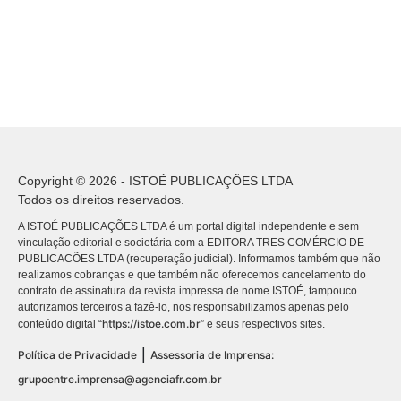
Copyright © 2026 - ISTOÉ PUBLICAÇÕES LTDA
Todos os direitos reservados.
A ISTOÉ PUBLICAÇÕES LTDA é um portal digital independente e sem
vinculação editorial e societária com a EDITORA TRES COMÉRCIO DE
PUBLICACÕES LTDA (recuperação judicial). Informamos também que não
realizamos cobranças e que também não oferecemos cancelamento do
contrato de assinatura da revista impressa de nome ISTOÉ, tampouco
autorizamos terceiros a fazê-lo, nos responsabilizamos apenas pelo
https://istoe.com.br
conteúdo digital “
” e seus respectivos sites.
|
Política de Privacidade
Assessoria de Imprensa:
grupoentre.imprensa@agenciafr.com.br