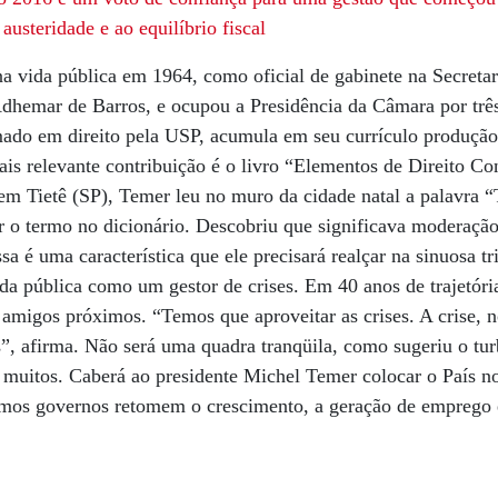
usteridade e ao equilíbrio fiscal
 vida pública em 1964, como oficial de gabinete na Secreta
dhemar de Barros, e ocupou a Presidência da Câmara por três
ado em direito pela USP, acumula em seu currículo produção
ais relevante contribuição é o livro “Elementos de Direito Con
 em Tietê (SP), Temer leu no muro da cidade natal a palavra 
ar o termo no dicionário. Descobriu que significava moderação
sa é uma característica que ele precisará realçar na sinuosa t
da pública como um gestor de crises. Em 40 anos de trajetória
 amigos próximos. “Temos que aproveitar as crises. A crise, n
”, afirma. Não será uma quadra tranqüila, como sugeriu o tu
 muitos. Caberá ao presidente Michel Temer colocar o País nos
ximos governos retomem o crescimento, a geração de emprego 