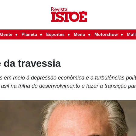
Gente
Planeta
Esportes
Menu
Motorshow
Mul
 da travessia
s em meio à depressão econômica e a turbulências polí
rasil na trilha do desenvolvimento e fazer a transição pa