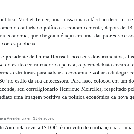
pública, Michel Temer, uma missão nada fácil no decorrer de
ento conturbado política e economicamente, depois de 13 
e na economia, que chegou até aqui em uma das piores recessõe
 contas públicas.
ce-presidente de Dilma Rousseff nos seus dois mandatos, afa
sa do estilo centralizador da petista, o peemedebista encarou 
formas estruturais para salvar a economia e voltar a dialogar
0º no estilo da sua antecessora. Para isso, colocou em um d
azenda, seu correligionário Henrique Meirelles, respeitado p
ediato uma imagem positiva da política econômica da nova ge
 a Presidência em 31 de agosto
o Ano pela revista ISTOÉ, é um voto de confiança para uma