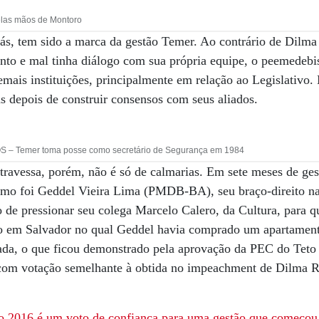
elas mãos de Montoro
iás, tem sido a marca da gestão Temer. Ao contrário de Dilma
nto e mal tinha diálogo com sua própria equipe, o peemedebis
emais instituições, principalmente em relação ao Legislativo.
s depois de construir consensos com seus aliados.
– Temer toma posse como secretário de Segurança em 1984
avessa, porém, não é só de calmarias. Em sete meses de gest
imo foi Geddel Vieira Lima (PMDB-BA), seu braço-direito na
 de pressionar seu colega Marcelo Calero, da Cultura, para qu
xo em Salvador no qual Geddel havia comprado um apartamen
etada, o que ficou demonstrado pela aprovação da PEC do Tet
com votação semelhante à obtida no impeachment de Dilma R
no 2016 é um voto de confiança para uma gestão que começo