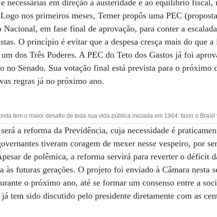
 necessárias em direção à austeridade e ao equilíbrio fiscal,
e. Logo nos primeiros meses, Temer propôs uma PEC (propost
 Nacional, em fase final de aprovação, para conter a escalada
istas. O princípio é evitar que a despesa cresça mais do que a
a um dos Três Poderes. A PEC do Teto dos Gastos já foi aprov
 no Senado. Sua votação final está prevista para o próximo 
ovas regras já no próximo ano.
a tem o maior desafio de toda sua vida pública iniciada em 1964: fazer o Brasil v
será a reforma da Previdência, cuja necessidade é praticamen
 governantes tiveram coragem de mexer nesse vespeiro, por s
esar de polêmica, a reforma servirá para reverter o déficit d
a às futuras gerações. O projeto foi enviado à Câmara nesta 
urante o próximo ano, até se formar um consenso entre a soci
já tem sido discutido pelo presidente diretamente com as cent