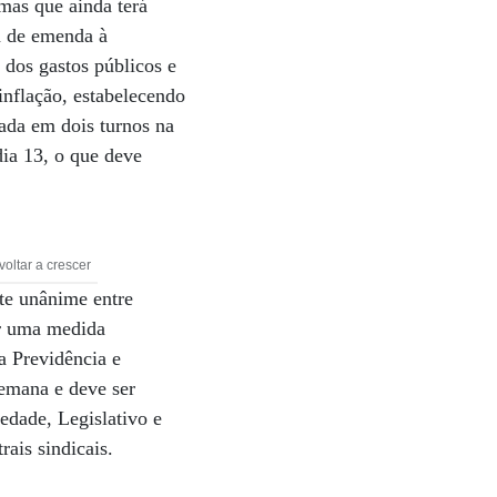
 mas que ainda terá
a de emenda à
 dos gastos públicos e
 inflação, estabelecendo
ada em dois turnos na
dia 13, o que deve
oltar a crescer
te unânime entre
er uma medida
a Previdência e
semana e deve ser
edade, Legislativo e
rais sindicais.