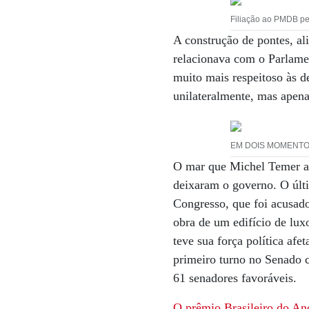
Filiação ao PMDB p
A construção de pontes, al
relacionava com o Parlame
muito mais respeitoso às d
unilateralmente, mas apena
EM DOIS MOMENTOS 
O mar que Michel Temer atr
deixaram o governo. O últ
Congresso, que foi acusado
obra de um edifício de lu
teve sua força política af
primeiro turno no Senado 
61 senadores favoráveis.
O prêmio Brasileiro do A