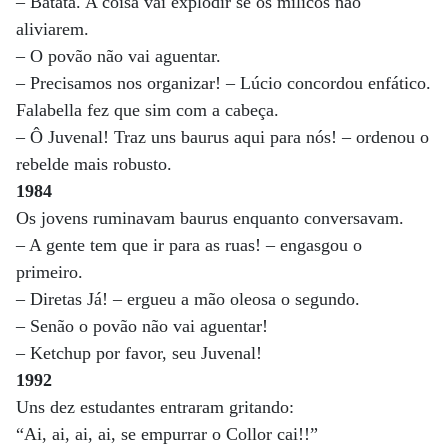
– Batata. A coisa vai explodir se os milicos não
aliviarem.
– O povão não vai aguentar.
– Precisamos nos organizar! – Lúcio concordou enfático.
Falabella fez que sim com a cabeça.
– Ô Juvenal! Traz uns baurus aqui para nós! – ordenou o
rebelde mais robusto.
1984
Os jovens ruminavam baurus enquanto conversavam.
– A gente tem que ir para as ruas! – engasgou o
primeiro.
– Diretas Já! – ergueu a mão oleosa o segundo.
– Senão o povão não vai aguentar!
– Ketchup por favor, seu Juvenal!
1992
Uns dez estudantes entraram gritando:
“Ai, ai, ai, ai, se empurrar o Collor cai!!”