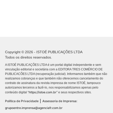
Copyright © 2026 - ISTOÉ PUBLICAÇÕES LTDA
Todos os direitos reservados.
A ISTOÉ PUBLICAÇÕES LTDA é um portal digital independente e sem
vinculação editorial e societária com a EDITORA TRES COMÉRCIO DE
PUBLICACÕES LTDA (recuperação judicial). Informamos também que não
realizamos cobranças e que também não oferecemos cancelamento do
contrato de assinatura da revista impressa de nome ISTOÉ, tampouco
autorizamos terceiros a fazê-lo, nos responsabilizamos apenas pelo
https://istoe.com.br
conteúdo digital “
” e seus respectivos sites.
|
Política de Privacidade
Assessoria de Imprensa:
grupoentre.imprensa@agenciafr.com.br