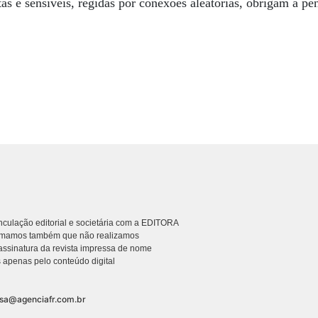
tas e sensíveis, regidas por conexões aleatórias, obrigam a pe
culação editorial e societária com a EDITORA
rmamos também que não realizamos
ssinatura da revista impressa de nome
 apenas pelo conteúdo digital
nsa@agenciafr.com.br