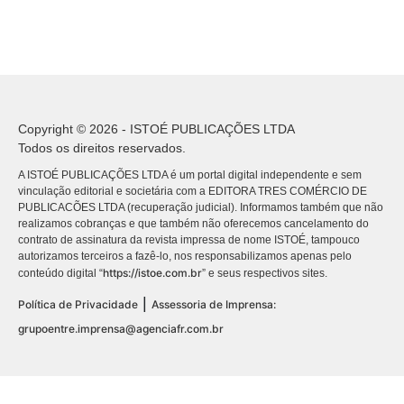
Copyright © 2026 - ISTOÉ PUBLICAÇÕES LTDA
Todos os direitos reservados.
A ISTOÉ PUBLICAÇÕES LTDA é um portal digital independente e sem
vinculação editorial e societária com a EDITORA TRES COMÉRCIO DE
PUBLICACÕES LTDA (recuperação judicial). Informamos também que não
realizamos cobranças e que também não oferecemos cancelamento do
contrato de assinatura da revista impressa de nome ISTOÉ, tampouco
autorizamos terceiros a fazê-lo, nos responsabilizamos apenas pelo
https://istoe.com.br
conteúdo digital “
” e seus respectivos sites.
|
Política de Privacidade
Assessoria de Imprensa:
grupoentre.imprensa@agenciafr.com.br