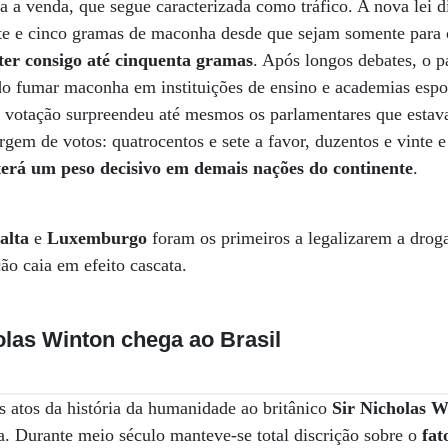
a a venda, que segue caracterizada como tráfico. A nova lei 
nte e cinco gramas de maconha desde que sejam somente para
ter consigo até cinquenta gramas
. Após longos debates, o 
o fumar maconha em instituições de ensino e academias espor
a votação surpreendeu até mesmos os parlamentares que estav
argem de votos: quatrocentos e sete a favor, duzentos e vinte e
erá um peso decisivo em demais nações do continente
.
alta
e
Luxemburgo
foram os primeiros a legalizarem a droga
ão caia em efeito cascata.
holas Winton chega ao Brasil
 atos da história da humanidade ao britânico
Sir Nicholas W
. Durante meio século manteve-se total discrição sobre o
fat