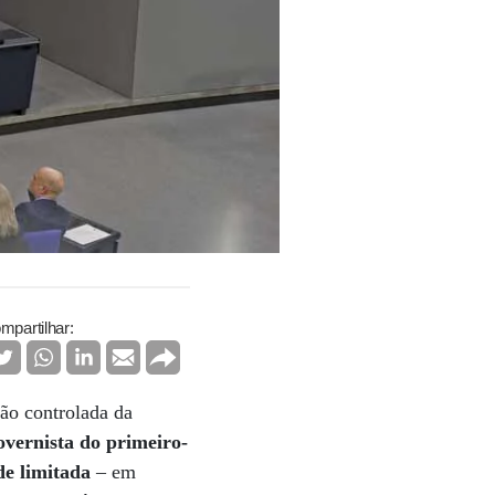
mpartilhar:
ção controlada da
overnista do primeiro-
de limitada
– em