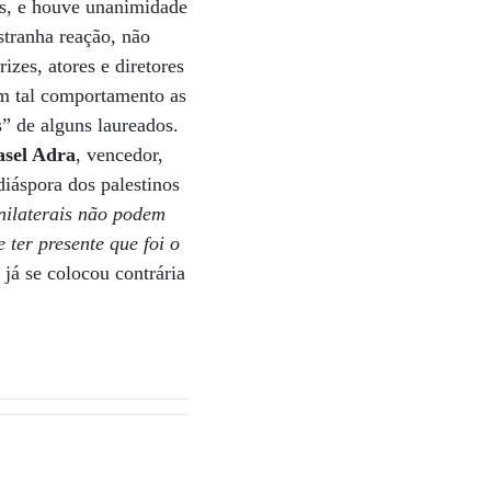
dos, e houve unanimidade
stranha reação, não
izes, atores e diretores
m tal comportamento as
s” de alguns laureados.
asel Adra
, vencedor,
 diáspora dos palestinos
nilaterais não podem
 ter presente que foi o
 já se colocou contrária