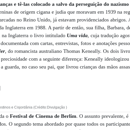
anças e tê-las colocado a salvo da perseguição do nazismo
ninas de origem cigana e judia que moravam em 1939 na reg
rcadas no Reino Unido, já estavam providenciados abrigos. A
a Inglaterra em 1988. A partir de então, sua filha, Barbara, 
na Inglaterra o livro intitulado
Uma vida
, cuja tradução agor
é documentada com cartas, entrevistas, fotos e anotações pess
ler
, do romancista australiano Thomas Keneally. Os dois livro
preciosidade com a seguinte diferença: Keneally ideologizou 
a guarda, no caso seu pai, que livrou crianças das mãos assas
l
stinos e Cisjordânia (Crédito:Divulgação )
ada o
Festival de Cinema de Berlim
. O assunto prevalente, é
os. O segundo tema abordado por quase todos os participante