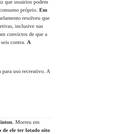
diz que usuários podem
 consumo próprio.
Em
parlamento resolveu que
tivas, inclusive nas
am convictos de que a
 seis contra.
A
 para uso recreativo. A
inton
. Morreu em
o de ele ter lotado oito