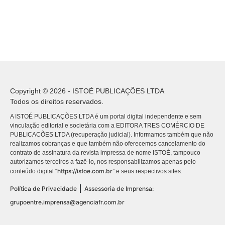
Copyright © 2026 - ISTOÉ PUBLICAÇÕES LTDA
Todos os direitos reservados.
A ISTOÉ PUBLICAÇÕES LTDA é um portal digital independente e sem
vinculação editorial e societária com a EDITORA TRES COMÉRCIO DE
PUBLICACÕES LTDA (recuperação judicial). Informamos também que não
realizamos cobranças e que também não oferecemos cancelamento do
contrato de assinatura da revista impressa de nome ISTOÉ, tampouco
autorizamos terceiros a fazê-lo, nos responsabilizamos apenas pelo
https://istoe.com.br
conteúdo digital “
” e seus respectivos sites.
|
Política de Privacidade
Assessoria de Imprensa:
grupoentre.imprensa@agenciafr.com.br