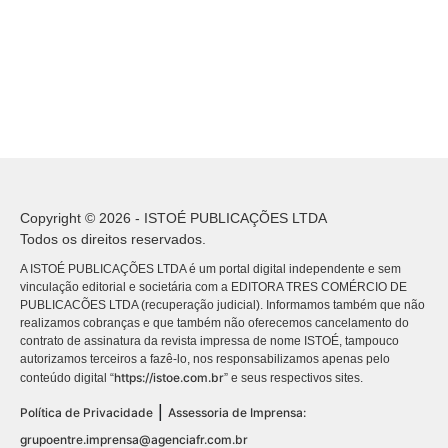
Copyright © 2026 - ISTOÉ PUBLICAÇÕES LTDA
Todos os direitos reservados.
A ISTOÉ PUBLICAÇÕES LTDA é um portal digital independente e sem
vinculação editorial e societária com a EDITORA TRES COMÉRCIO DE
PUBLICACÕES LTDA (recuperação judicial). Informamos também que não
realizamos cobranças e que também não oferecemos cancelamento do
contrato de assinatura da revista impressa de nome ISTOÉ, tampouco
autorizamos terceiros a fazê-lo, nos responsabilizamos apenas pelo
https://istoe.com.br
conteúdo digital “
” e seus respectivos sites.
|
Política de Privacidade
Assessoria de Imprensa:
grupoentre.imprensa@agenciafr.com.br