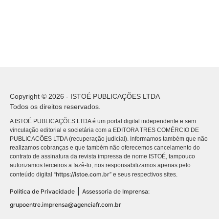
Copyright © 2026 - ISTOÉ PUBLICAÇÕES LTDA
Todos os direitos reservados.
A ISTOÉ PUBLICAÇÕES LTDA é um portal digital independente e sem
vinculação editorial e societária com a EDITORA TRES COMÉRCIO DE
PUBLICACÕES LTDA (recuperação judicial). Informamos também que não
realizamos cobranças e que também não oferecemos cancelamento do
contrato de assinatura da revista impressa de nome ISTOÉ, tampouco
autorizamos terceiros a fazê-lo, nos responsabilizamos apenas pelo
https://istoe.com.br
conteúdo digital “
” e seus respectivos sites.
|
Política de Privacidade
Assessoria de Imprensa:
grupoentre.imprensa@agenciafr.com.br