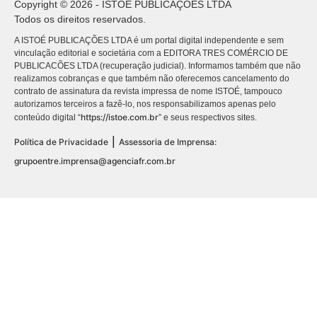
Copyright © 2026 - ISTOÉ PUBLICAÇÕES LTDA
Todos os direitos reservados.
A ISTOÉ PUBLICAÇÕES LTDA é um portal digital independente e sem
vinculação editorial e societária com a EDITORA TRES COMÉRCIO DE
PUBLICACÕES LTDA (recuperação judicial). Informamos também que não
realizamos cobranças e que também não oferecemos cancelamento do
contrato de assinatura da revista impressa de nome ISTOÉ, tampouco
autorizamos terceiros a fazê-lo, nos responsabilizamos apenas pelo
https://istoe.com.br
conteúdo digital “
” e seus respectivos sites.
|
Política de Privacidade
Assessoria de Imprensa:
grupoentre.imprensa@agenciafr.com.br