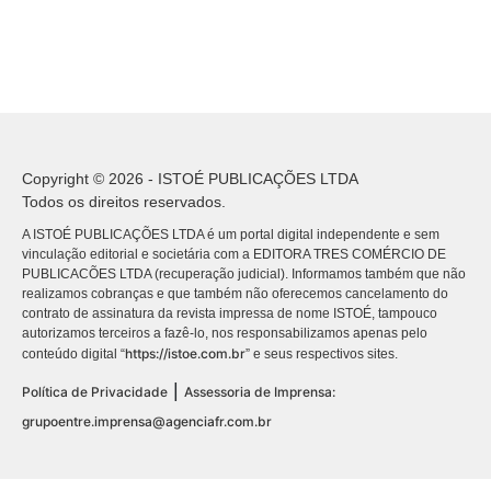
Copyright © 2026 - ISTOÉ PUBLICAÇÕES LTDA
Todos os direitos reservados.
A ISTOÉ PUBLICAÇÕES LTDA é um portal digital independente e sem
vinculação editorial e societária com a EDITORA TRES COMÉRCIO DE
PUBLICACÕES LTDA (recuperação judicial). Informamos também que não
realizamos cobranças e que também não oferecemos cancelamento do
contrato de assinatura da revista impressa de nome ISTOÉ, tampouco
autorizamos terceiros a fazê-lo, nos responsabilizamos apenas pelo
https://istoe.com.br
conteúdo digital “
” e seus respectivos sites.
|
Política de Privacidade
Assessoria de Imprensa:
grupoentre.imprensa@agenciafr.com.br