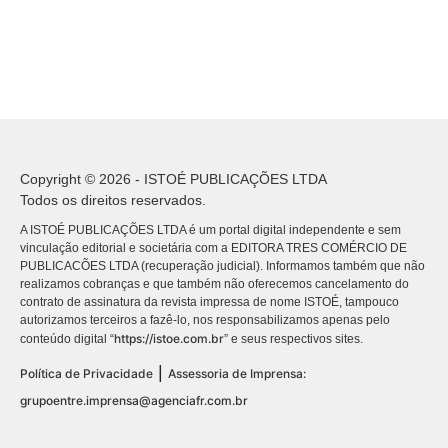
Copyright © 2026 - ISTOÉ PUBLICAÇÕES LTDA
Todos os direitos reservados.
A ISTOÉ PUBLICAÇÕES LTDA é um portal digital independente e sem
vinculação editorial e societária com a EDITORA TRES COMÉRCIO DE
PUBLICACÕES LTDA (recuperação judicial). Informamos também que não
realizamos cobranças e que também não oferecemos cancelamento do
contrato de assinatura da revista impressa de nome ISTOÉ, tampouco
autorizamos terceiros a fazê-lo, nos responsabilizamos apenas pelo
https://istoe.com.br
conteúdo digital “
” e seus respectivos sites.
|
Política de Privacidade
Assessoria de Imprensa:
grupoentre.imprensa@agenciafr.com.br