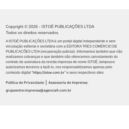
Copyright © 2026 - ISTOÉ PUBLICAÇÕES LTDA
Todos os direitos reservados.
A ISTOÉ PUBLICAÇÕES LTDA é um portal digital independente e sem
vinculação editorial e societária com a EDITORA TRES COMÉRCIO DE
PUBLICACÕES LTDA (recuperação judicial). Informamos também que não
realizamos cobranças e que também não oferecemos cancelamento do
contrato de assinatura da revista impressa de nome ISTOÉ, tampouco
autorizamos terceiros a fazê-lo, nos responsabilizamos apenas pelo
https://istoe.com.br
conteúdo digital “
” e seus respectivos sites.
|
Política de Privacidade
Assessoria de Imprensa:
grupoentre.imprensa@agenciafr.com.br